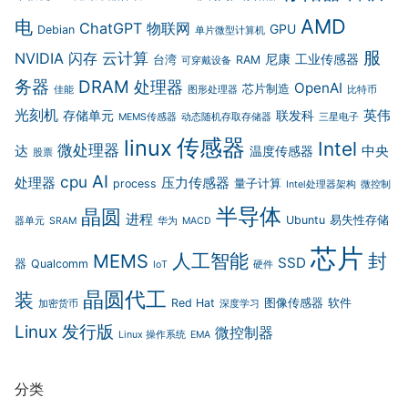
AMD
电
ChatGPT
物联网
GPU
Debian
单片微型计算机
服
云计算
NVIDIA
闪存
尼康
工业传感器
台湾
RAM
可穿戴设备
务器
DRAM
处理器
OpenAI
芯片制造
佳能
图形处理器
比特币
光刻机
英伟
存储单元
联发科
MEMS传感器
动态随机存取存储器
三星电子
传感器
linux
Intel
微处理器
达
中央
温度传感器
股票
AI
cpu
处理器
压力传感器
process
量子计算
Intel处理器架构
微控制
半导体
晶圆
进程
Ubuntu
易失性存储
器单元
SRAM
华为
MACD
芯片
封
人工智能
MEMS
SSD
器
Qualcomm
IoT
硬件
晶圆代工
装
Red Hat
图像传感器
软件
加密货币
深度学习
Linux 发行版
微控制器
Linux 操作系统
EMA
分类