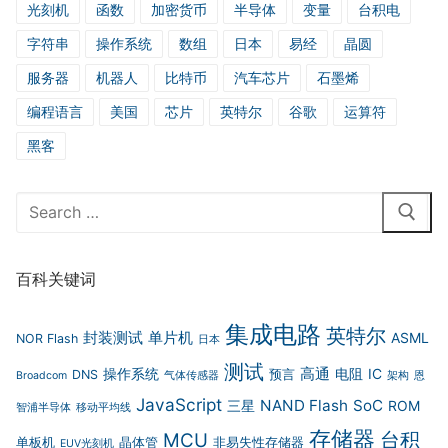
光刻机
函数
加密货币
半导体
变量
台积电
字符串
操作系统
数组
日本
易经
晶圆
服务器
机器人
比特币
汽车芯片
石墨烯
编程语言
美国
芯片
英特尔
谷歌
运算符
黑客
Search
for:
百科关键词
集成电路
英特尔
封装测试
单片机
ASML
NOR Flash
日本
测试
高通
操作系统
电阻
IC
DNS
预言
Broadcom
气体传感器
架构
恩
JavaScript
NAND Flash
SoC
三星
ROM
智浦半导体
移动平均线
存储器
台积
MCU
单板机
晶体管
非易失性存储器
EUV光刻机