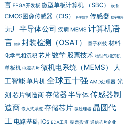
言
微型单板计算机 （SBC）
FPGA开发板
设备
传感器
CMOS图像传感器（CIS）
科学技术
数字电路
计算机语
无厂半导体公司
疾病
MEMS
言
封装检测（OSAT）
材料
量子科技
健康
数学
股票技术
芯片
化学气相沉积
物理气相沉积
微机电系统（MEMS）
人
单板机
电源芯片
全球五十强
工智能
光
单片机
AMD处理器
传感器制
存储器
半导体
刻
芯片制造商
造商
晶圆代
存储芯片
嵌入式系统
微处理器
工
电路基础
ICs
股票投资
EDA工具
通信芯片企业