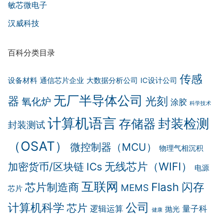
敏芯微电子
汉威科技
百科分类目录
传感
设备材料
通信芯片企业
大数据分析公司
IC设计公司
无厂半导体公司
器
光刻
氧化炉
涂胶
科学技术
计算机语言
封装检测
存储器
封装测试
（OSAT）
微控制器（MCU）
物理气相沉积
无线芯片（WIFI）
加密货币/区块链
ICs
电源
互联网
Flash 闪存
芯片制造商
MEMS
芯片
计算机科学
公司
芯片
逻辑运算
量子科
抛光
健康