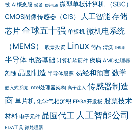
微型单板计算机 （SBC）
技
AI概念股
设备
数字电路
存储
人工智能
CMOS图像传感器（CIS）
全球五十强
芯片
微机电系统
单板机
Linux
（MEMS）
股票投资
药品
清洗
处理器
半导体
电路基础
疾病
计算机软硬件
AMD处理器
晶圆制造
数学
易经和预言
刻蚀
半导体股票
传感器制造
Intel处理器架构
嵌入式系统
离子注入
商
股票技术
单片机
化学气相沉积
FPGA开发板
人工智能公司
晶圆代工
材料
电子元件
EDA工具
微处理器