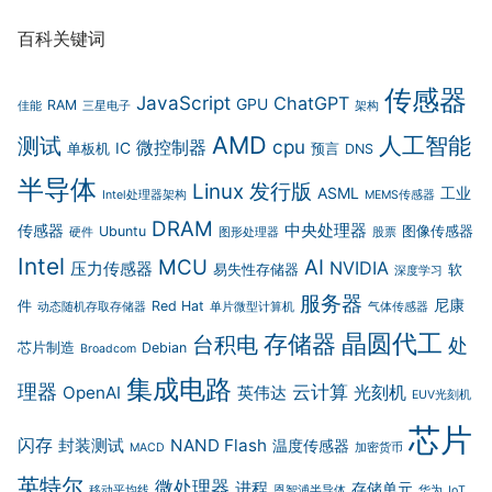
百科关键词
传感器
JavaScript
ChatGPT
GPU
RAM
佳能
三星电子
架构
AMD
人工智能
测试
cpu
微控制器
IC
单板机
预言
DNS
半导体
Linux 发行版
ASML
工业
Intel处理器架构
MEMS传感器
DRAM
中央处理器
传感器
Ubuntu
图像传感器
硬件
图形处理器
股票
Intel
MCU
AI
NVIDIA
压力传感器
易失性存储器
软
深度学习
服务器
尼康
件
Red Hat
动态随机存取存储器
单片微型计算机
气体传感器
存储器
晶圆代工
台积电
处
芯片制造
Debian
Broadcom
集成电路
理器
云计算
光刻机
OpenAI
英伟达
EUV光刻机
芯片
闪存
封装测试
NAND Flash
温度传感器
MACD
加密货币
英特尔
微处理器
进程
存储单元
移动平均线
恩智浦半导体
华为
IoT