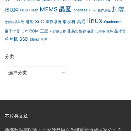
晶圆
封装
MEMS
物联网
NOR Flash
process
Linux 操作系统
linux
SoC
高通
电阻
操作系统
联发科
Qualcomm
微控制器单元
ROM
三星
量子计算
非易失性存储器
晶体管
日本
可穿戴设备
比特币
EMA
单片机
SSD
台湾
SRAM
分类
分
类
芯片类文章
西部数据与闪迪：一家硬盘巨头为何重新拆成两家公司？