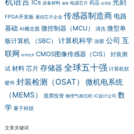
机语言
光刻
ICs
药品
设备材料
电源芯片
健康
处理器
传感器制造商
电路
FPGA开发板
通信芯片企业
基础
微控制器（MCU）
微型单
AI概念股
清洗
互
计算机科学
公司
板计算机 （SBC）
涂胶
联网
CMOS图像传感器（CIS）
封装测
科学技术
全球五十强
存储器
材料
芯片
试
计算机软
封装检测（OSAT）
微机电系统
硬件
（MEMS）
数
股票投资
物理气相沉积
IC设计公司
学
量子科技
文章关键词