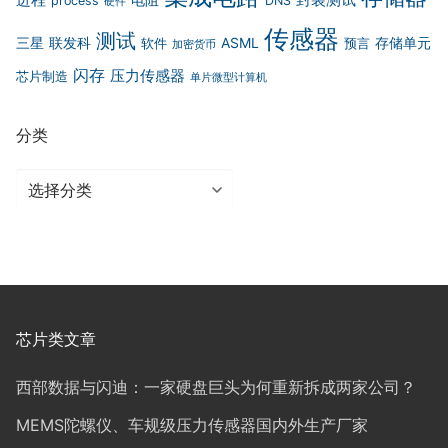
process
DNS
硬件
传感器
测试
三星
联发科
ASML
存储单元
软件
预言
加密货币
闪存
压力传感器
芯片制造
单片微型计算机
分类
分
类
芯片类文章
西部数据与闪迪：一家硬盘巨头为何重新拆成两家公司？
MEMS陀螺仪、车规级压力传感器国内外生产厂家