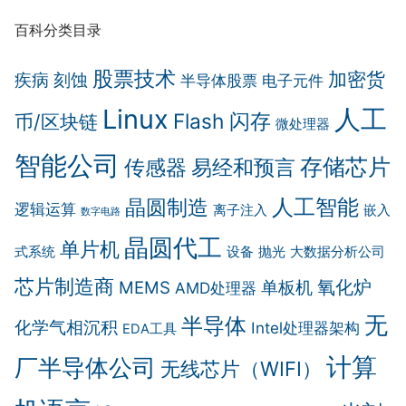
百科分类目录
股票技术
加密货
疾病
刻蚀
半导体股票
电子元件
Linux
人工
Flash 闪存
币/区块链
微处理器
智能公司
存储芯片
传感器
易经和预言
晶圆制造
人工智能
逻辑运算
离子注入
嵌入
数字电路
晶圆代工
单片机
式系统
设备
抛光
大数据分析公司
芯片制造商
氧化炉
MEMS
单板机
AMD处理器
无
半导体
化学气相沉积
Intel处理器架构
EDA工具
计算
厂半导体公司
无线芯片（WIFI）