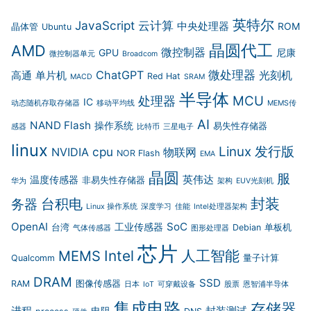
英特尔
JavaScript
云计算
中央处理器
ROM
晶体管
Ubuntu
晶圆代工
AMD
微控制器
GPU
尼康
微控制器单元
Broadcom
微处理器
ChatGPT
光刻机
高通
单片机
Red Hat
MACD
SRAM
半导体
MCU
处理器
IC
动态随机存取存储器
移动平均线
MEMS传
AI
NAND Flash
操作系统
易失性存储器
感器
比特币
三星电子
linux
Linux 发行版
cpu
NVIDIA
物联网
NOR Flash
EMA
晶圆
服
英伟达
温度传感器
非易失性存储器
华为
架构
EUV光刻机
封装
台积电
务器
Linux 操作系统
深度学习
佳能
Intel处理器架构
OpenAI
SoC
工业传感器
台湾
Debian
单板机
气体传感器
图形处理器
芯片
Intel
人工智能
MEMS
Qualcomm
量子计算
DRAM
SSD
RAM
图像传感器
日本
IoT
可穿戴设备
股票
恩智浦半导体
集成电路
存储器
进程
封装测试
电阻