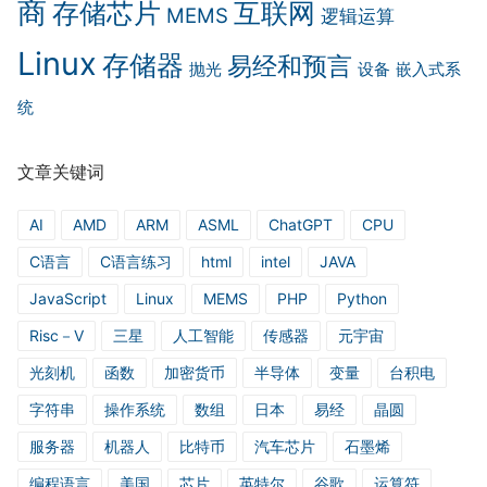
商
互联网
存储芯片
MEMS
逻辑运算
Linux
存储器
易经和预言
抛光
设备
嵌入式系
统
文章关键词
AI
AMD
ARM
ASML
ChatGPT
CPU
C语言
C语言练习
html
intel
JAVA
JavaScript
Linux
MEMS
PHP
Python
Risc－V
三星
人工智能
传感器
元宇宙
光刻机
函数
加密货币
半导体
变量
台积电
字符串
操作系统
数组
日本
易经
晶圆
服务器
机器人
比特币
汽车芯片
石墨烯
编程语言
美国
芯片
英特尔
谷歌
运算符