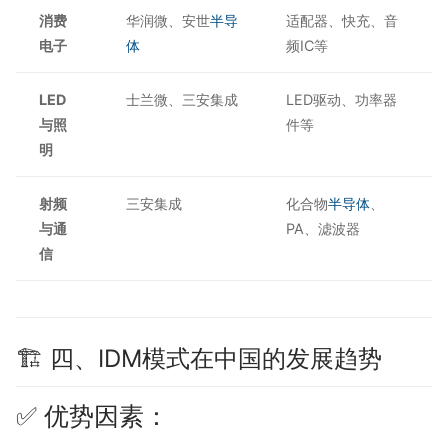
消费
华润微、安世
半导
适配器、快充、音
电子
体
频IC等
LED
士兰微、三安集成
LED驱动、功率器
与照
件等
明
射频
三安集成
化合物
半导体
、
与通
PA、滤波器
信
🏗️ 四、IDM模式在中国的发展趋势
✅ 优势因素：