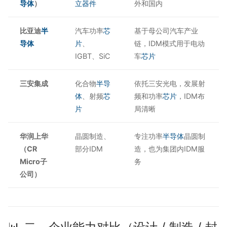
导体
）
立器件
外和国内
比亚迪
半
汽车功率
芯
基于母公司汽车产业
导体
片
、
链，IDM模式用于电动
IGBT、SiC
车
芯片
三安集成
化合物
半导
依托三安光电，发展射
体
、射频
芯
频和功率
芯片
，IDM布
片
局清晰
华润上华
晶圆制造、
专注功率
半导体
晶圆制
（CR
部分IDM
造，也为集团内IDM服
Micro子
务
公司）