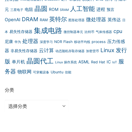
晶圆
人工智能
进程
元
电阻
ROM
预言
三星电子
SRAM
英特尔
DRAM
微处理器
OpenAI
英伟达
RAM
图形处理器
日
集成电路
cpu
易失性存储器
本
微控制器单元
比特币
气体传感器
处理器
压力传感
尼康
NOR Flash
process
华为
深度学习
移动平均线
Linux 发行
云计算
器
非易失性存储器
动态随机存取存储器
加密货币
晶圆代工
版
服
单片机
ASML
IC
Red Hat
Linux 操作系统
IoT
务器
物联网
Ubuntu
可穿戴设备
佳能
分类
分
类