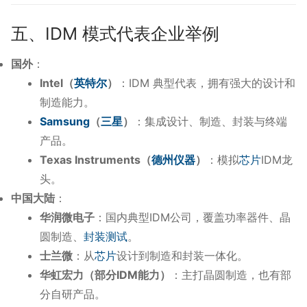
五、IDM 模式代表企业举例
国外
：
Intel（
英特尔
）
：IDM 典型代表，拥有强大的设计和
制造能力。
Samsung
（
三星
）
：集成设计、制造、封装与终端
产品。
Texas Instruments（
德州仪器
）
：模拟
芯片
IDM龙
头。
中国大陆
：
华润微电子
：国内典型IDM公司，覆盖功率器件、晶
圆制造、
封装测试
。
士兰微
：从
芯片
设计到制造和封装一体化。
华虹宏力（部分IDM能力）
：主打晶圆制造，也有部
分自研产品。