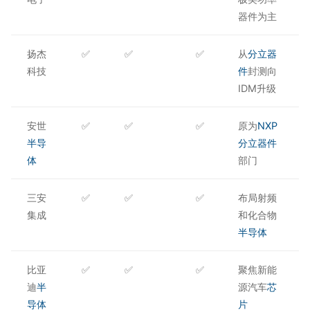
器件为主
扬杰
✅
✅
✅
从
分立器
科技
件
封测向
IDM升级
安世
✅
✅
✅
原为
NXP
半导
分立器件
体
部门
三安
✅
✅
✅
布局射频
集成
和化合物
半导体
比亚
✅
✅
✅
聚焦新能
迪
半
源汽车
芯
导体
片