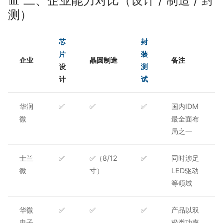
📊 二、企业能力对比（设计 / 制造 / 封
测）
芯
封
片
装
企业
晶圆制造
备注
设
测
计
试
华润
✅
✅
✅
国内IDM
微
最全面布
局之一
士兰
✅
✅（8/12
✅
同时涉足
微
寸）
LED驱动
等领域
华微
✅
✅
✅
产品以双
电子
极类功率