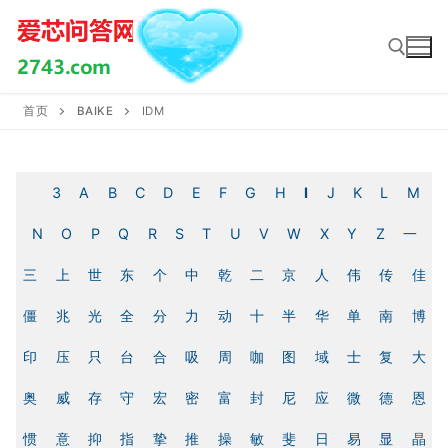
Skip
to
content
首页
BAIKE
IDM
Search for:
3
A
B
C
D
E
F
G
H
I
J
K
L
M
N
O
P
Q
R
S
T
U
V
W
X
Y
Z
一
三
上
世
东
个
中
乾
二
京
人
伟
传
佳
僵
兆
光
全
分
力
动
十
半
华
单
南
博
印
压
只
台
合
吸
周
咖
图
域
士
复
大
奥
威
存
守
宏
密
富
封
尼
应
微
德
恩
惯
意
抑
指
挚
推
操
敏
斐
日
易
显
晶