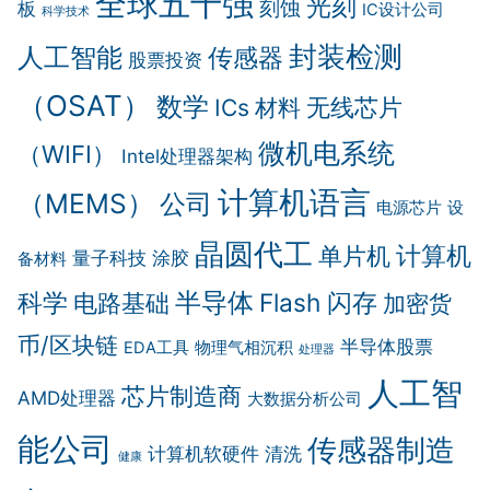
全球五十强
光刻
刻蚀
板
IC设计公司
科学技术
封装检测
人工智能
传感器
股票投资
（OSAT）
数学
无线芯片
ICs
材料
微机电系统
（WIFI）
Intel处理器架构
计算机语言
（MEMS）
公司
电源芯片
设
晶圆代工
计算机
单片机
量子科技
涂胶
备材料
科学
半导体
Flash 闪存
电路基础
加密货
币/区块链
半导体股票
EDA工具
物理气相沉积
处理器
人工智
芯片制造商
AMD处理器
大数据分析公司
能公司
传感器制造
计算机软硬件
清洗
健康