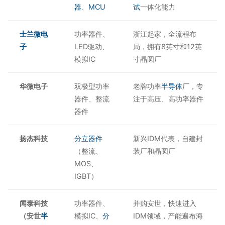
器
、
MCU
试
一体化能力
士兰微电
功率器件、
浙江起家，全流程布
子
LED驱动、
局，拥有8英寸和12英
模拟IC
寸晶圆厂
华微电子
双极型功率
老牌功率
半导体
厂，专
器件、整流
注于高压、高功率器件
器件
扬杰科技
分立器件
新兴IDM代表，自建封
（整流、
装厂和晶圆厂
MOS、
IGBT）
闻泰科技
功率器件、
并购安世，快速进入
（安世
半
模拟IC、
分
IDM领域，产能遍布海