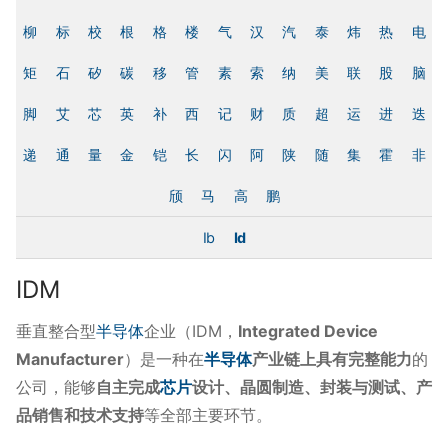
柳
标
校
根
格
楼
气
汉
汽
泰
炜
热
电
矩
石
矽
碳
移
管
素
索
纳
美
联
股
脑
脚
艾
芯
英
补
西
记
财
质
超
运
进
迭
递
通
量
金
铠
长
闪
阿
陕
随
集
霍
非
颀
马
高
鹏
Ib
Id
IDM
垂直整合型
半导体
企业（IDM，
Integrated Device
Manufacturer
）是一种在
半导体
产业链上具有完整能力
的
公司，能够
自主完成
芯片
设计、晶圆制造、封装与测试、产
品销售和技术支持
等全部主要环节。