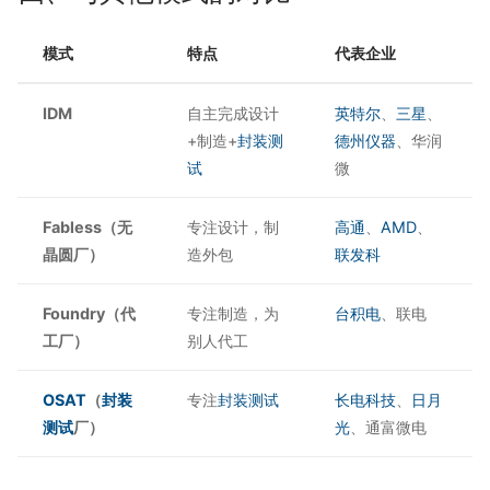
模式
特点
代表企业
IDM
自主完成设计
英特尔
、
三星
、
+制造+
封装测
德州仪器
、华润
试
微
Fabless（无
专注设计，制
高通
、
AMD
、
晶圆厂）
造外包
联发科
Foundry（代
专注制造，为
台积电
、联电
工厂）
别人代工
OSAT
（
封装
专注
封装测试
长电科技
、
日月
测试
厂）
光
、通富微电