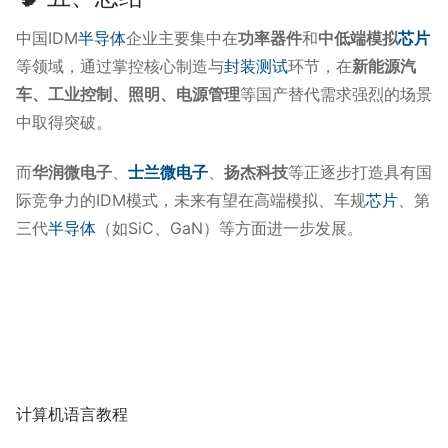
中国IDM
半导体
企业主要集中在
功率器件
和
中低端模拟
芯片
等领域，通过掌控核心制造与
封装测试
环节，在
新能源汽
车、工业控制、照明、电源管理
等国产替代需求强烈的场景
中取得突破。
而
华润微电子
、
士兰微电子
、
扬杰科技
等正逐步打造具有国
际竞争力的IDM模式，未来有望在高端模拟、车规
芯片
、第
三代
半导体
（如SiC、GaN）等方面进一步发展。
计算机语言教程