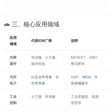
🚗 三、核心应用领域
应用
代表IDM厂商
说明
领域
功率
华润微、士兰微、
MOSFET、IGBT、
器件
扬杰科技
整流桥等
汽车
比亚迪
半导体
、安
IGBT、
MCU
、车
电子
世
半导体
规
传感器
等
工业
士兰微、华润微
工业变频器、电源
控制
管理等