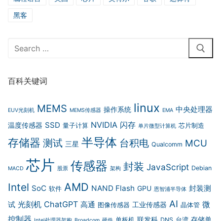
黑客
Search
for:
百科关键词
linux
MEMS
中央处理器
操作系统
EUV光刻机
MEMS传感器
EMA
NVIDIA
闪存
SSD
温度传感器
量子计算
芯片制造
单片微型计算机
半导体
存储器
测试
台积电
MCU
三星
Qualcomm
芯片
传感器
封装
JavaScript
Debian
MACD
股票
架构
AMD
Intel
SoC
NAND Flash
封装测
GPU
软件
恩智浦半导体
AI
光刻机
ChatGPT
微
试
高通
工业传感器
图像传感器
晶体管
控制器
联发科
存储单
单板机
DNS
台湾
Intel处理器架构
Broadcom
硬件