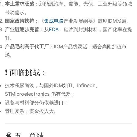
本土需求旺盛
：新能源汽车、储能、光伏、工业升级等领域
带动需求。
国家政策扶持
：《
集成电路
产业发展纲要》鼓励IDM发展。
产业链逐步完善
：从
EDA
、硅片到封测材料，国产化率在提
升。
产品毛利高于代工厂
：IDM产品线灵活，适合高附加值市
场。
❗ 面临挑战：
技术积累尚浅，与国外IDM如TI、Infineon、
STMicroelectronics 仍有代差；
设备与材料部分仍依赖进口；
管理复杂，资金投入大。
🧠 五、总结