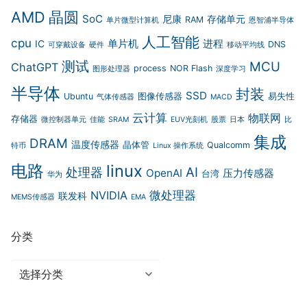
AMD
晶圆
SoC
尼康
存储单元
RAM
单片微型计算机
恩智浦半导体
人工智能
cpu
单片机
进程
IC
DNS
可穿戴设备
硬件
移动平均线
测试
MCU
ChatGPT
process
NOR Flash
图形处理器
深度学习
半导体
封装
SSD
Ubuntu
图像传感器
易失性
气体传感器
MACD
云计算
物联网
存储器
微控制器单元
佳能
SRAM
EUV光刻机
股票
日本
比
集成
DRAM
温度传感器
晶体管
Qualcomm
特币
Linux 操作系统
电路
linux
AI
处理器
OpenAI
压力传感器
台湾
华为
微处理器
NVIDIA
联发科
MEMS传感器
EMA
分类
分
类