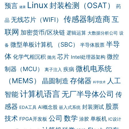
Linux
封装检测（OSAT）
预言
药
健康
传感器制造商
互
无线芯片（WIFI）
品
联网
加密货币/区块链
逻辑运算
大数据分析公司
设
半导
微型单板计算机 （SBC）
半导体股票
备
体
芯片
微控
化学气相沉积
Intel处理器架构
抛光
微机电系统
制器（MCU）
疾病
离子注入
（MEMS）
存储器
晶圆制造
人工
科学技术
计算机语言
无厂半导体公司
智能
传
感器
股票
封装测试
AI概念股
EDA工具
嵌入式系统
公司
数学
技术
单板机
FPGA开发板
涂胶
IC设计