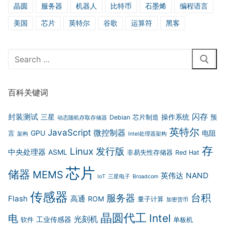
晶圆
服务器
机器人
比特币
石墨烯
编程语言
美国
芯片
英特尔
谷歌
运算符
黑客
Search
for:
百科关键词
闪存
封装测试
三星
操作系统
Debian
芯片制造
预
动态随机存取存储器
英特尔
JavaScript
微控制器
GPU
电阻
言
架构
Intel处理器架构
存
Linux 发行版
中央处理器
ASML
非易失性存储器
Red Hat
芯片
储器
MEMS
英伟达
NAND
IoT
三星电子
Broadcom
传感器
台积
服务器
Flash
高通
ROM
量子计算
加密货币
晶圆代工
Intel
电
光刻机
工业传感器
软件
单板机