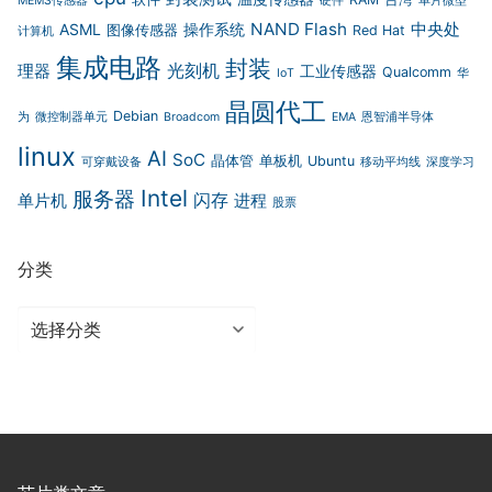
MEMS传感器
硬件
单片微型
NAND Flash
中央处
ASML
操作系统
图像传感器
Red Hat
计算机
集成电路
封装
光刻机
理器
工业传感器
Qualcomm
IoT
华
晶圆代工
Debian
为
微控制器单元
Broadcom
EMA
恩智浦半导体
linux
AI
SoC
晶体管
单板机
Ubuntu
可穿戴设备
移动平均线
深度学习
Intel
服务器
闪存
单片机
进程
股票
分类
分
类