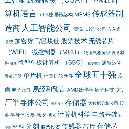
工智能
单板机
算机语言
传感器制
MEMS
Intel处理器架构
人工智能公司
造商
清洗
IC设计公司
嵌入式
股票技术
无线芯片
加密货币/区块链
系统
（WIFI）
微控制器（MCU）
物理气相沉积
设备材
微型单板计算机 （SBC）
逻辑运算
料
健康
数字电路
全球五十强
单片机
疾
计算机软硬件
微处理器
无
易经和预言
病
电子元件
AMD处理器
量子科技
厂半导体公司
存储器
大数据分析公司
设
科学技术
计算机科学
电路基础
半导体股票
涂胶
备
抛光
处
存储芯
传感器
光刻
材料
芯片
股票投资
理器