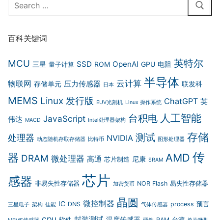
Search
for:
百科关键词
英特尔
MCU
SSD
OpenAI
三星
ROM
GPU
电阻
量子计算
半导体
云计算
物联网
压力传感器
存储单元
联发科
日本
MEMS
Linux 发行版
ChatGPT
英
EUV光刻机
Linux 操作系统
人工智能
台积电
JavaScript
伟达
MACD
Intel处理器架构
存储
测试
处理器
NVIDIA
动态随机存取存储器
比特币
图形处理器
传
器
AMD
DRAM
微处理器
高通
尼康
芯片制造
SRAM
芯片
感器
非易失性存储器
NOR Flash
易失性存储器
加密货币
晶圆
微控制器
IC
DNS
process
预言
三星电子
架构
佳能
气体传感器
cpu
封装测试
温度传感器
软件
RAM
台湾