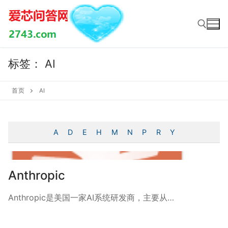
Skip
to
content
标签：
AI
Search for:
首页
AI
A
D
E
H
M
N
P
R
Y
Anthropic
Anthropic是美国一家AI系统研发商，主要从…