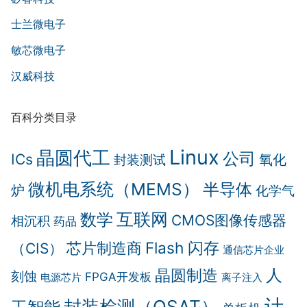
士兰微电子
敏芯微电子
汉威科技
百科分类目录
Linux
晶圆代工
公司
ICs
氧化
封装测试
微机电系统（MEMS）
半导体
炉
化学气
互联网
数学
CMOS图像传感器
相沉积
药品
Flash 闪存
芯片制造商
（CIS）
通信芯片企业
晶圆制造
人
刻蚀
FPGA开发板
电源芯片
离子注入
计
封装检测（OSAT）