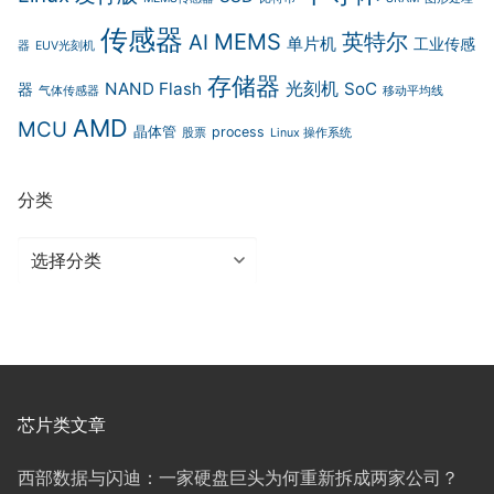
传感器
MEMS
英特尔
AI
单片机
工业传感
器
EUV光刻机
存储器
光刻机
NAND Flash
SoC
器
气体传感器
移动平均线
AMD
MCU
晶体管
process
股票
Linux 操作系统
分类
分
类
芯片类文章
西部数据与闪迪：一家硬盘巨头为何重新拆成两家公司？