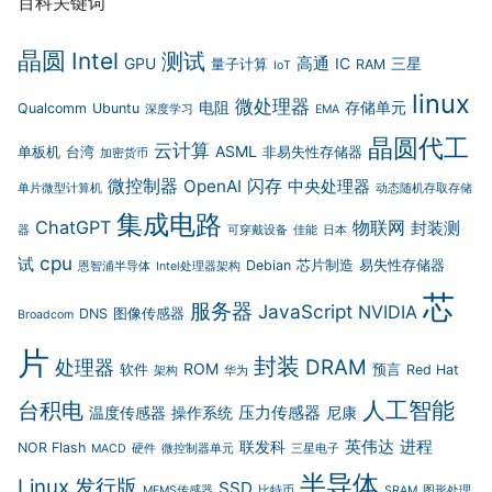
百科关键词
晶圆
Intel
测试
高通
GPU
IC
三星
量子计算
RAM
IoT
linux
微处理器
电阻
存储单元
Qualcomm
Ubuntu
深度学习
EMA
晶圆代工
云计算
ASML
单板机
台湾
非易失性存储器
加密货币
微控制器
闪存
OpenAI
中央处理器
单片微型计算机
动态随机存取存储
集成电路
ChatGPT
物联网
封装测
器
可穿戴设备
佳能
日本
cpu
试
Debian
芯片制造
易失性存储器
恩智浦半导体
Intel处理器架构
芯
服务器
JavaScript
NVIDIA
DNS
图像传感器
Broadcom
片
封装
DRAM
处理器
ROM
软件
预言
Red Hat
架构
华为
人工智能
台积电
压力传感器
温度传感器
操作系统
尼康
英伟达
进程
联发科
NOR Flash
MACD
硬件
微控制器单元
三星电子
半导体
Linux 发行版
SSD
MEMS传感器
比特币
SRAM
图形处理