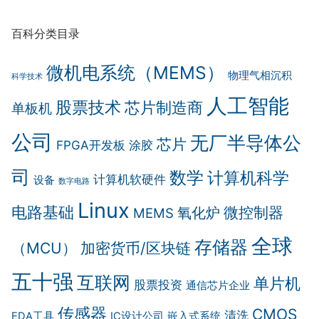
百科分类目录
微机电系统（MEMS）
物理气相沉积
科学技术
人工智能
股票技术
芯片制造商
单板机
公司
无厂半导体公
芯片
FPGA开发板
涂胶
司
数学
计算机科学
计算机软硬件
设备
数字电路
Linux
电路基础
微控制器
氧化炉
MEMS
全球
存储器
（MCU）
加密货币/区块链
五十强
互联网
单片机
股票投资
通信芯片企业
传感器
CMOS
清洗
EDA工具
IC设计公司
嵌入式系统