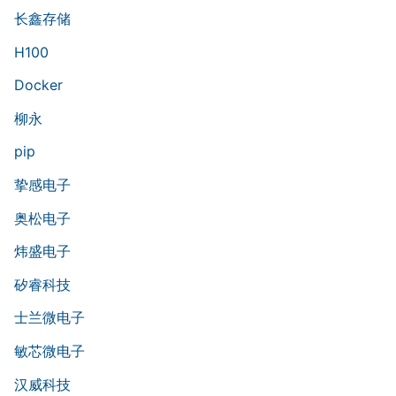
长鑫存储
H100
Docker
柳永
pip
挚感电子
奥松电子
炜盛电子
矽睿科技
士兰微电子
敏芯微电子
汉威科技