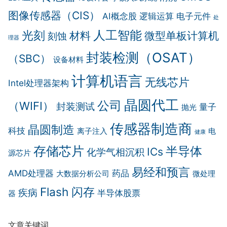
图像传感器（CIS）
AI概念股
逻辑运算
电子元件
处
人工智能
光刻
材料
微型单板计算机
刻蚀
理器
封装检测（OSAT）
（SBC）
设备材料
计算机语言
无线芯片
Intel处理器架构
晶圆代工
公司
（WIFI）
封装测试
量子
抛光
传感器制造商
晶圆制造
科技
离子注入
电
健康
存储芯片
半导体
ICs
化学气相沉积
源芯片
易经和预言
AMD处理器
药品
大数据分析公司
微处理
Flash 闪存
疾病
半导体股票
器
文章关键词