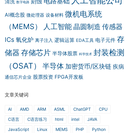
人工智能公司
电路基础
刻蚀
清洗
数字电路
微机电系统
AI概念股
微处理器
设备材料
（MEMS）
人工智能
晶圆制造
传感器
存
ICs
氧化炉
逻辑运算
电子元件
离子注入
EDA工具
封装检测
储器
存储芯片
半导体股票
科学技术
（OSAT）
半导体
加密货币/区块链
疾病
股票投资
FPGA开发板
通信芯片企业
文章关键词
AI
AMD
ARM
ASML
ChatGPT
CPU
C语言
C语言练习
html
intel
JAVA
JavaScript
Linux
MEMS
PHP
Python