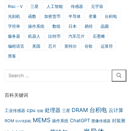
Risc－V
三星
人工智能
传感器
元宇宙
光刻机
函数
加密货币
半导体
变量
台积电
字符串
操作系统
数组
日本
易经
晶圆
服务器
机器人
比特币
汽车芯片
石墨烯
编程语言
美国
芯片
英特尔
谷歌
运算符
黑客
Search
for:
百科关键词
台积电
DRAM
cpu
处理器
云计算
工业传感器
三星
佳能
MEMS
ChatGPT
封装测
ROM
操作系统
图像传感器
EUV光刻机