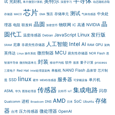
半导体
英特尔
光刻机
试
单片微型计算机
深度学习
动态随机存取
芯片
测试
中央处
存储单元
预言
存储器
MACD
EMA
气体传感器
晶
晶圆
物联网
NVIDIA
理器
高通
电阻
联发科
IC
加密货币
圆代工
Linux 发行版
JavaScript
温度传感器
Debian
人工智能
Intel
AI
尼康
GPU
非易失性存储器
RAM
SRAM
架构
MCU
微控制器
英伟达
易失性存储器
NOR Flash
Linux 操作系统
恩
封装
软件
量子计算
process
智浦半导体
微控制器单元
移动平均线
股票
NAND Flash
Red Hat
单板机
晶体管
芯片制
三星电子
Intel处理器架构
linux
服务器
SSD
单片机
造
硬件
MEMS传感器
可穿戴设备
传感器
集成电路
闪存
ASML
华为
图形处理器
比特币
IoT
存储
AMD
进程
SoC
Qualcomm
DNS
Ubuntu
Broadcom
日本
器
微处理器
压力传感器
OpenAI
台湾