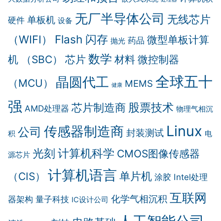
无厂半导体公司
无线芯片
单板机
硬件
设备
Flash 闪存
（WIFI）
微型单板计算
药品
抛光
数学
机 （SBC）
芯片
材料
微控制器
全球五十
晶圆代工
（MCU）
MEMS
健康
强
股票技术
芯片制造商
AMD处理器
物理气相沉
Linux
传感器制造商
公司
封装测试
积
电
计算机科学
光刻
CMOS图像传感器
源芯片
计算机语言
单片机
（CIS）
涂胶
Intel处理
互联网
化学气相沉积
器架构
量子科技
IC设计公司