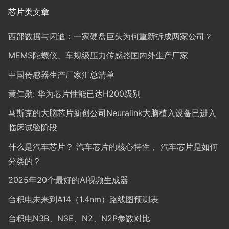
芯片类文章
西部数据与闪迪：一家硬盘巨头为何重新拆成两家公司？
MEMS陀螺仪、车规级压力传感器国内外生产厂家
中国传感器生产厂家汇总清单
黄仁勋: 华为芯片性能已达H200级别
马斯克的大脑芯片新创公司Neuralink大脑植入设备已进入
临床试验阶段
什么是汽车芯片？ 汽车芯片的核心特性， 汽车芯片是如何
分类的？
2025年20个最好的AI视频生成器
台积电未来到A14（1.4nm）路线图预测表
台积电N3B、N3E、N2、N2P参数对比