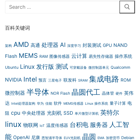
Search
for:
百科关键词
AMD
AI
处理器
高通
封装测试
NAND
GPU
架构
深度学习
MEMS
云计算
Flash
操作系统
RAM
图像传感器
易失性存储器
测试
Linux 发行版
Ubuntu
Qualcomm
可穿戴设备
微控制器单元
集成电路
Intel
NVIDIA
联发科
ROM
预言
三星电子
SRAM
半导体
晶圆代工
微控制器
英伟
NOR Flash
晶体管
硬件
达
电
软件
量子计算
Intel处理器架构
华为
佳能
MEMS传感器
Linux 操作系统
英特尔
cpu
光刻机
中央处理器
SSD
阻
单片微型计算机
linux
人工智
台积电
服务器
物联网
温度传感器
IoT
晶圆
能
OpenAI
尼康
Debian
恩智浦半导体
EUV光刻机
EMA
加密货币