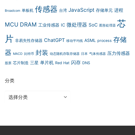
传感器
JavaScript
进程
存储单元
单板机
台湾
Broadcom
芯
MCU
DRAM
微处理器
SoC
工业传感器
IC
图形处理器
片
存储
ChatGPT
ASML
非易失性存储器
process
移动平均线
器
封装
压力传感器
MACD
比特币
动态随机存取存储器
日本
气体传感器
闪存
单片机
三星
芯片制造
Red Hat
DNS
股票
分类
分
类