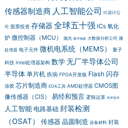
人工智能公司
传感器制造商
IC设计公
全球五十强
存储器
ICs
氧化
股票投资
司
微控制器（MCU）
炉
抛光
大数据分析公司
微
数字电路
微机电系统（MEMS）
电子元件
量子
处理器
无厂半导体公司
数学
科技
Intel处理器架构
半导体
Flash 闪存
单片机
疾病
FPGA开发板
芯片制造商
CMOS图
涂胶
AMD处理器
EDA工具
易经和预言
像传感器（CIS）
逻辑运算
科学技术
封装检测
人工智能
电路基础
（OSAT）
传感器
晶圆制造
封装
设备材料