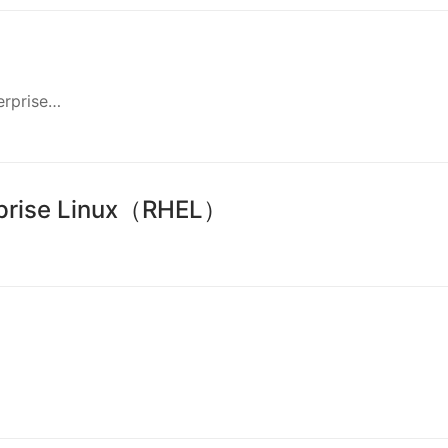
erprise…
rprise Linux（RHEL）