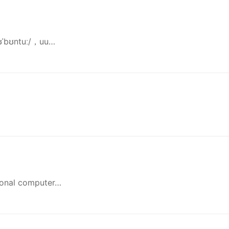
bʊntuː/，uu…
l computer…