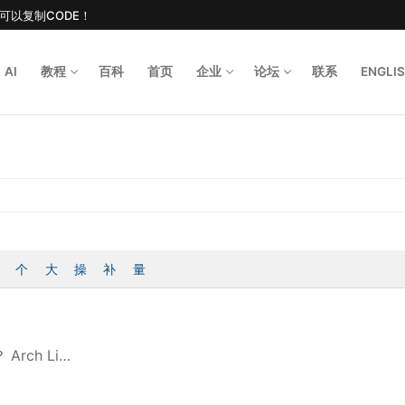
后可以复制CODE！
AI
教程
百科
首页
企业
论坛
联系
ENGLI
Search for
个
大
操
补
量
 Arch Li…