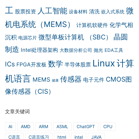
工
微
人工智能
股票投资
清洗
设备材料
嵌入式系统
机电系统（MEMS）
化学气相
计算机软硬件
晶圆
微型单板计算机 （SBC）
沉积
电源芯片
制造
Intel处理器架构
大数据分析公司
抛光
EDA工具
Linux
计算
数学
ICs
FPGA开发板
半导体股票
机语言
传感器
CMOS图
MEMS
电子元件
健康
像传感器（CIS）
文章关键词
AI
AMD
ARM
ASML
ChatGPT
CPU
C语言
C语言练习
html
intel
JAVA