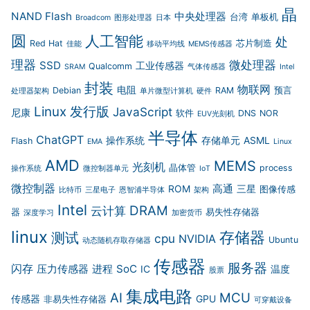
晶
NAND Flash
中央处理器
台湾
单板机
Broadcom
图形处理器
日本
圆
人工智能
处
Red Hat
芯片制造
佳能
移动平均线
MEMS传感器
理器
微处理器
SSD
工业传感器
Qualcomm
SRAM
气体传感器
Intel
封装
物联网
电阻
Debian
RAM
预言
处理器架构
单片微型计算机
硬件
Linux 发行版
JavaScript
尼康
软件
DNS
NOR
EUV光刻机
半导体
ChatGPT
操作系统
存储单元
ASML
Flash
EMA
Linux
AMD
MEMS
光刻机
晶体管
process
操作系统
微控制器单元
IoT
微控制器
高通
ROM
三星
图像传感
比特币
三星电子
恩智浦半导体
架构
Intel
DRAM
云计算
器
易失性存储器
深度学习
加密货币
linux
存储器
测试
cpu
NVIDIA
Ubuntu
动态随机存取存储器
传感器
服务器
闪存
压力传感器
进程
SoC
IC
温度
股票
集成电路
AI
MCU
传感器
GPU
非易失性存储器
可穿戴设备