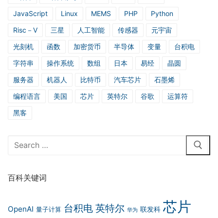
JavaScript
Linux
MEMS
PHP
Python
Risc－V
三星
人工智能
传感器
元宇宙
光刻机
函数
加密货币
半导体
变量
台积电
字符串
操作系统
数组
日本
易经
晶圆
服务器
机器人
比特币
汽车芯片
石墨烯
编程语言
美国
芯片
英特尔
谷歌
运算符
黑客
Search
for:
百科关键词
芯片
台积电
英特尔
OpenAI
联发科
量子计算
华为