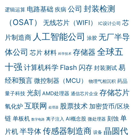
封装检测
公司
电路基础
疾病
逻辑运算
（OSAT）
无线芯片（WIFI）
芯
IC设计公司
人工智能公司
无厂半导
片制造商
涂胶
全球五
体公司
存储器
芯片
材料
科学技术
十强
计算机科学
Flash 闪存
易
封装测试
经和预言
微控制器（MCU）
药品
物理气相沉积
存储芯片
光刻
量子科技
AMD处理器
通信芯片企业
互联网
股票技术
加密货币/区块
氧化炉
处理器
单
链
单板机
刻蚀
AI概念股
离子注入
微处理器
数字电路
传感器制造商
晶圆代
半导体
片机
设备