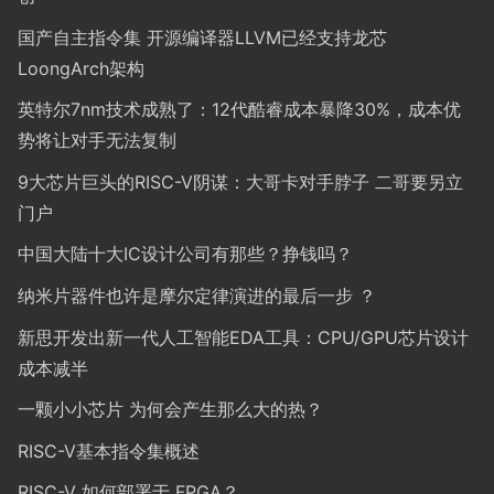
国产自主指令集 开源编译器LLVM已经支持龙芯
LoongArch架构
英特尔7nm技术成熟了：12代酷睿成本暴降30%，成本优
势将让对手无法复制
9大芯片巨头的RISC-V阴谋：大哥卡对手脖子 二哥要另立
门户
中国大陆十大IC设计公司有那些？挣钱吗？
纳米片器件也许是摩尔定律演进的最后一步 ？
新思开发出新一代人工智能EDA工具：CPU/GPU芯片设计
成本减半
一颗小小芯片 为何会产生那么大的热？
RISC-V基本指令集概述
RISC-V 如何部署于 FPGA？