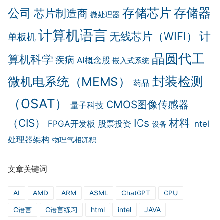
存储芯片
存储器
公司
芯片制造商
微处理器
计算机语言
计
无线芯片（WIFI）
单板机
晶圆代工
算机科学
疾病
AI概念股
嵌入式系统
封装检测
微机电系统（MEMS）
药品
（OSAT）
CMOS图像传感器
量子科技
（CIS）
ICs
材料
FPGA开发板
股票投资
Intel
设备
处理器架构
物理气相沉积
文章关键词
AI
AMD
ARM
ASML
ChatGPT
CPU
C语言
C语言练习
html
intel
JAVA