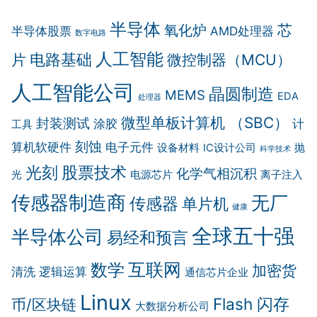
半导体
芯
氧化炉
半导体股票
AMD处理器
数字电路
人工智能
电路基础
片
微控制器（MCU）
人工智能公司
晶圆制造
MEMS
EDA
处理器
微型单板计算机 （SBC）
封装测试
涂胶
计
工具
刻蚀
算机软硬件
电子元件
设备材料
IC设计公司
抛
科学技术
光刻
股票技术
化学气相沉积
光
电源芯片
离子注入
传感器制造商
无厂
传感器
单片机
健康
全球五十强
半导体公司
易经和预言
互联网
数学
加密货
清洗
逻辑运算
通信芯片企业
Linux
Flash 闪存
币/区块链
大数据分析公司