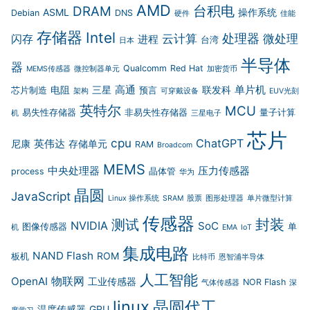
AMD
台积电
DRAM
ASML
操作系统
Debian
DNS
硬件
佳能
存储器
Intel
云计算
处理器
微处理
闪存
进程
台湾
日本
半导体
器
Qualcomm
Red Hat
MEMS传感器
微控制器单元
加密货币
高通
单片机
电阻
三星
联发科
芯片制造
预言
架构
可穿戴设备
EUV光刻
英特尔
MCU
易失性存储器
非易失性存储器
量子计算
机
三星电子
芯片
cpu
ChatGPT
英伟达
尼康
存储单元
RAM
Broadcom
MEMS
中央处理器
压力传感器
process
晶体管
华为
晶圆
JavaScript
Linux 操作系统
SRAM
股票
图形处理器
单片微型计算
传感器
封装
测试
NVIDIA
SoC
图像传感器
单
机
EMA
IoT
集成电路
NAND Flash
ROM
板机
比特币
恩智浦半导体
人工智能
物联网
OpenAI
工业传感器
NOR Flash
气体传感器
深
linux
晶圆代工
温度传感器
GPU