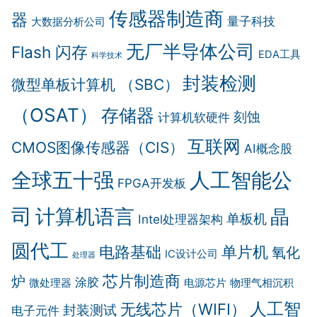
传感器制造商
器
量子科技
大数据分析公司
无厂半导体公司
Flash 闪存
EDA工具
科学技术
封装检测
微型单板计算机 （SBC）
（OSAT）
存储器
刻蚀
计算机软硬件
互联网
CMOS图像传感器（CIS）
AI概念股
全球五十强
人工智能公
FPGA开发板
司
计算机语言
晶
单板机
Intel处理器架构
圆代工
电路基础
单片机
氧化
IC设计公司
处理器
芯片制造商
炉
涂胶
微处理器
电源芯片
物理气相沉积
人工智
无线芯片（WIFI）
封装测试
电子元件