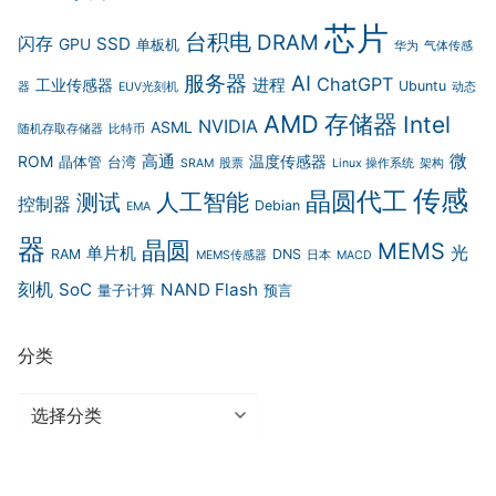
芯片
台积电
DRAM
闪存
SSD
GPU
单板机
华为
气体传感
服务器
AI
ChatGPT
进程
工业传感器
Ubuntu
器
EUV光刻机
动态
存储器
AMD
Intel
NVIDIA
ASML
随机存取存储器
比特币
微
高通
ROM
温度传感器
晶体管
台湾
SRAM
股票
Linux 操作系统
架构
传感
晶圆代工
人工智能
测试
控制器
Debian
EMA
器
晶圆
MEMS
光
单片机
RAM
DNS
MEMS传感器
日本
MACD
刻机
SoC
NAND Flash
量子计算
预言
分类
分
类