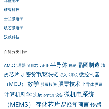
炜盛电子
矽睿科技
士兰微电子
敏芯微电子
汉威科技
百科分类目录
半导体
晶圆制造
AMD处理器
清
通信芯片企业
抛光
芯片
加密货币/区块链
微控制器
洗
嵌入式系统
数学
股票技术
（MCU）
股票投资
半导体股票
微机电系统
计算机科学
疾病
设备
数字电路
（MEMS）
存储芯片
传感
易经和预言