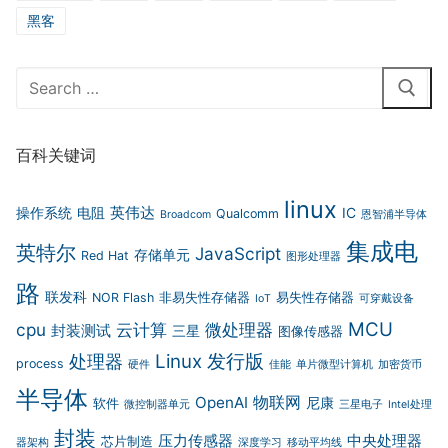
黑客
Search
for:
百科关键词
linux
英伟达
操作系统
电阻
IC
Qualcomm
Broadcom
恩智浦半导体
集成电
英特尔
JavaScript
存储单元
Red Hat
图形处理器
路
联发科
NOR Flash
非易失性存储器
易失性存储器
IoT
可穿戴设备
MCU
cpu
云计算
微处理器
封装测试
三星
图像传感器
Linux 发行版
处理器
process
硬件
佳能
单片微型计算机
加密货币
半导体
物联网
OpenAI
尼康
软件
微控制器单元
三星电子
Intel处理
封装
压力传感器
中央处理器
芯片制造
器架构
深度学习
移动平均线