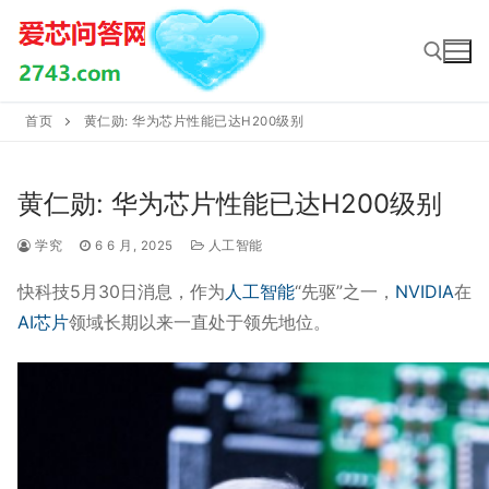
Skip
to
content
首页
黄仁勋: 华为芯片性能已达H200级别
Search for:
黄仁勋: 华为芯片性能已达H200级别
学究
6 6 月, 2025
人工智能
快科技5月30日消息，作为
人工智能
“先驱”之一，
NVIDIA
在
AI
芯片
领域长期以来一直处于领先地位。