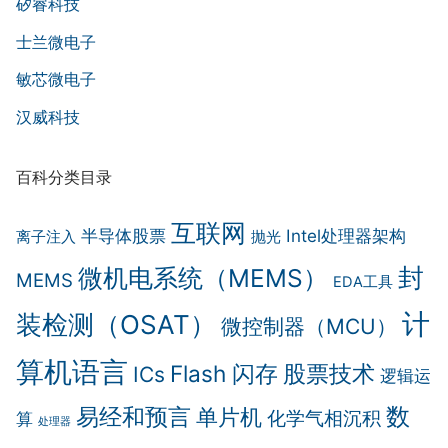
矽睿科技
士兰微电子
敏芯微电子
汉威科技
百科分类目录
互联网
半导体股票
Intel处理器架构
离子注入
抛光
封
微机电系统（MEMS）
MEMS
EDA工具
计
装检测（OSAT）
微控制器（MCU）
算机语言
Flash 闪存
股票技术
ICs
逻辑运
数
易经和预言
单片机
化学气相沉积
算
处理器