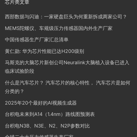
芯片类文章
西部数据与闪迪：一家硬盘巨头为何重新拆成两家公司？
MEMS陀螺仪、车规级压力传感器国内外生产厂家
中国传感器生产厂家汇总清单
黄仁勋: 华为芯片性能已达H200级别
马斯克的大脑芯片新创公司Neuralink大脑植入设备已进入
临床试验阶段
什么是汽车芯片？ 汽车芯片的核心特性， 汽车芯片是如何
分类的？
2025年20个最好的AI视频生成器
台积电未来到A14（1.4nm）路线图预测表
台积电N3B、N3E、N2、N2P参数对比