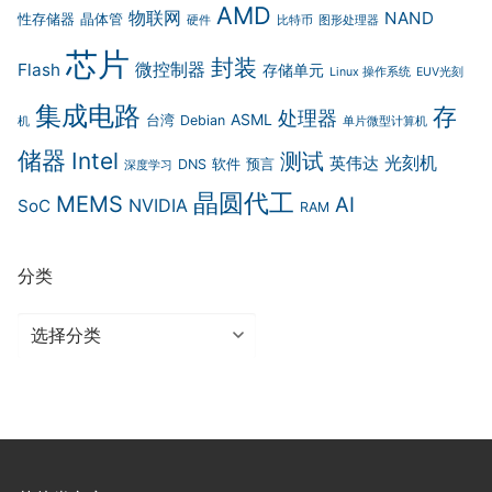
AMD
物联网
NAND
性存储器
晶体管
硬件
比特币
图形处理器
芯片
封装
微控制器
Flash
存储单元
Linux 操作系统
EUV光刻
集成电路
存
处理器
ASML
台湾
Debian
机
单片微型计算机
储器
Intel
测试
光刻机
英伟达
DNS
软件
预言
深度学习
晶圆代工
MEMS
AI
NVIDIA
SoC
RAM
分类
分
类