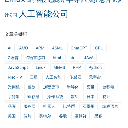
量子科技
涂胶
电源芯片
IC设
人工智能公司
计公司
文章关键词
AI
AMD
ARM
ASML
ChatGPT
CPU
C语言
C语言练习
html
intel
JAVA
JavaScript
Linux
MEMS
PHP
Python
Risc－V
三星
人工智能
传感器
元宇宙
光刻机
函数
加密货币
半导体
变量
台积电
字符串
寄存器
操作系统
数组
日本
易经
晶圆
服务器
机器人
比特币
石墨烯
编程语言
美国
芯片
英特尔
谷歌
运算符
黑客