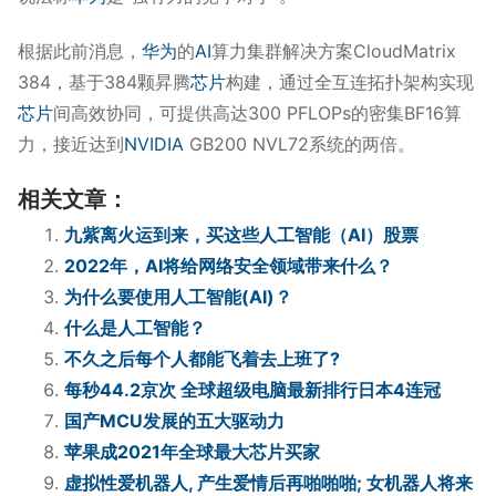
根据此前消息，
华为
的
AI
算力集群解决方案CloudMatrix
384，基于384颗昇腾
芯片
构建，通过全互连拓扑架构实现
芯片
间高效协同，可提供高达300 PFLOPs的密集BF16算
力，接近达到
NVIDIA
GB200 NVL72系统的两倍。
相关文章：
九紫离火运到来，买这些人工智能（AI）股票
2022年，AI将给网络安全领域带来什么？
为什么要使用人工智能(AI)？
什么是人工智能？
不久之后每个人都能飞着去上班了?
每秒44.2京次 全球超级电脑最新排行日本4连冠
国产MCU发展的五大驱动力
苹果成2021年全球最大芯片买家
虚拟性爱机器人, 产生爱情后再啪啪啪; 女机器人将来