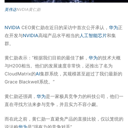
英伟达
NVDIA黄仁勋
NVIDIA
CEO黄仁勋在近日的采访中首次公开承认，
华为
正
在开发与
NVIDIA
高端产品水平相当的
人工智能
芯片
和集
群。
黄仁勋表示：“根据我们目前的最佳了解，
华为
的技术大概
与H200相当。他们的发展速度非常快，还推出了名为
CloudMatrix的
AI
集群系统，其规模甚至超过了我们最新的
Grace Blackwell系统。”
黄仁勋还强调，
华为
是一家极具竞争力的科技公司，他们一
直在寻找方法来参与竞争，并且实力不容小觑。
而在此之前，黄仁勋一直避免产品的直接比较，仅以笼统的
说法称
华为
是“强有力的竞争对手”。