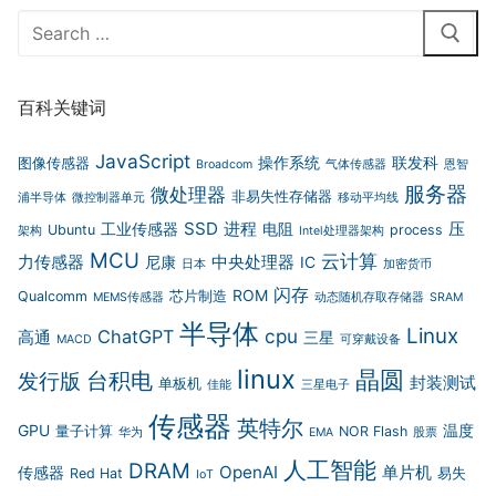
Search
for:
百科关键词
JavaScript
操作系统
联发科
图像传感器
Broadcom
气体传感器
恩智
服务器
微处理器
非易失性存储器
浦半导体
微控制器单元
移动平均线
SSD
进程
压
工业传感器
电阻
Ubuntu
process
架构
Intel处理器架构
MCU
云计算
力传感器
中央处理器
尼康
IC
日本
加密货币
闪存
ROM
Qualcomm
芯片制造
MEMS传感器
动态随机存取存储器
SRAM
半导体
Linux
cpu
ChatGPT
高通
三星
MACD
可穿戴设备
linux
晶圆
台积电
发行版
封装测试
单板机
佳能
三星电子
传感器
英特尔
GPU
温度
量子计算
NOR Flash
华为
EMA
股票
人工智能
DRAM
OpenAI
单片机
传感器
Red Hat
易失
IoT