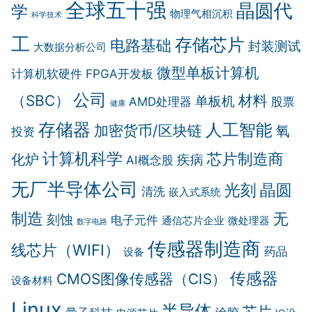
全球五十强
晶圆代
学
物理气相沉积
科学技术
工
存储芯片
电路基础
封装测试
大数据分析公司
微型单板计算机
计算机软硬件
FPGA开发板
公司
（SBC）
材料
单板机
AMD处理器
股票
健康
存储器
人工智能
加密货币/区块链
氧
投资
计算机科学
芯片制造商
化炉
疾病
AI概念股
无厂半导体公司
晶圆
光刻
清洗
嵌入式系统
制造
无
刻蚀
电子元件
通信芯片企业
微处理器
数字电路
传感器制造商
线芯片（WIFI）
药品
设备
传感器
CMOS图像传感器（CIS）
设备材料
Linux
半导体
芯片