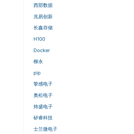
西部数据
兆易创新
长鑫存储
H100
Docker
柳永
pip
挚感电子
奥松电子
炜盛电子
矽睿科技
士兰微电子