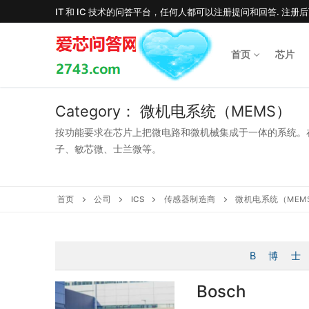
Skip
IT 和 IC 技术的问答平台，任何人都可以注册提问和回答. 注册
to
content
首页
芯片
Category：
微机电系统（MEMS）
按功能要求在芯片上把微电路和微机械集成于一体的系统。
子、敏芯微、士兰微等。
首页
公司
ICS
传感器制造商
微机电系统（MEM
B
博
士
Bosch