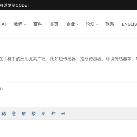
后可以复制CODE！
AI
教程
百科
首页
企业
论坛
联系
ENGLI
Search for
在手机中的应用尤其广泛，比如磁传感器、指纹传感器、环境传感器等。M
S）
德
意
敏
楼
泰
炜
矽