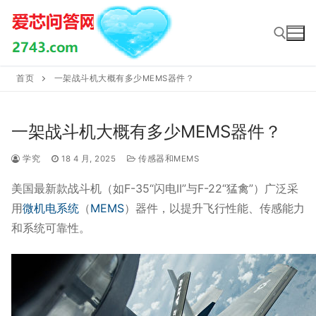
Skip
to
content
首页
一架战斗机大概有多少MEMS器件？
Search for:
一架战斗机大概有多少MEMS器件？
学究
18 4 月, 2025
传感器和MEMS
美国最新款战斗机（如F-35“闪电II”与F-22“猛禽”）广泛采
用
微机电系统
（
MEMS
）器件，以提升飞行性能、传感能力
和系统可靠性。