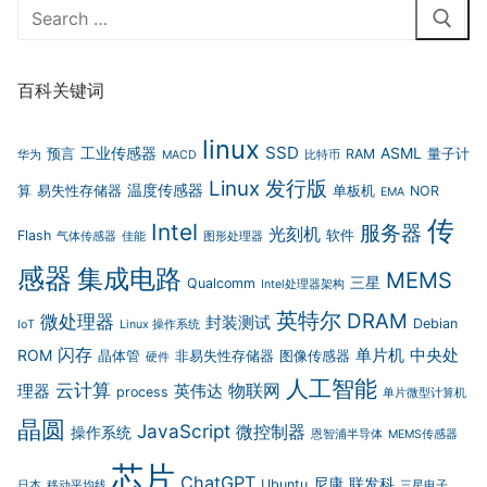
Search
for:
百科关键词
linux
SSD
工业传感器
ASML
预言
RAM
量子计
华为
MACD
比特币
Linux 发行版
温度传感器
算
易失性存储器
单板机
NOR
EMA
传
Intel
服务器
光刻机
Flash
软件
气体传感器
佳能
图形处理器
感器
集成电路
MEMS
三星
Qualcomm
Intel处理器架构
英特尔
DRAM
微处理器
封装测试
Debian
IoT
Linux 操作系统
闪存
单片机
中央处
ROM
晶体管
非易失性存储器
图像传感器
硬件
人工智能
云计算
物联网
理器
英伟达
process
单片微型计算机
晶圆
JavaScript
微控制器
操作系统
恩智浦半导体
MEMS传感器
芯片
ChatGPT
尼康
联发科
Ubuntu
日本
移动平均线
三星电子