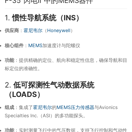
F-35“闪电II”中的MEMS器件
1.
惯性导航系统（INS）
供应商
：​
霍尼韦尔
（
Honeywell
）
核心组件
：​
MEMS
加速度计与陀螺仪
功能
：​
提供精确的定位、航向和稳定性信息，确保导航和目
标定位的准确性。
2.
低可探测性气动数据系统
（LOADS）
组成
：​
集成了
霍尼韦尔
的
MEMS
压力传感器
与Avionics
Specialties Inc.（ASI）的多功能探头。
功能
：​
实时测量飞行中的气压数据，支持飞行控制和气动性