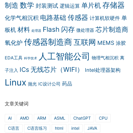
存储器
制造
数学
单片机
封装测试
逻辑运算
传感器
电路基础
化学气相沉积
单
计算机软硬件
Flash 闪存
芯片制造商
材料
板机
微处理器
处理器
传感器制造商
互联网
氧化炉
MEMS
涂胶
人工智能公司
EDA工具
物理气相沉积
离
科学技术
无线芯片（WIFI）
ICs
Intel处理器架构
子注入
Linux
药品
抛光
IC设计公司
文章关键词
AI
AMD
ARM
ASML
ChatGPT
CPU
C语言
C语言练习
html
intel
JAVA