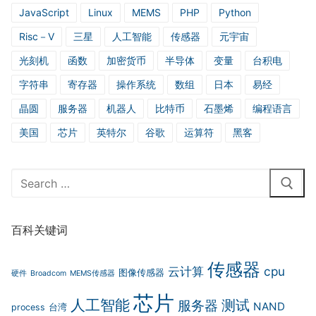
JavaScript
Linux
MEMS
PHP
Python
Risc－V
三星
人工智能
传感器
元宇宙
光刻机
函数
加密货币
半导体
变量
台积电
字符串
寄存器
操作系统
数组
日本
易经
晶圆
服务器
机器人
比特币
石墨烯
编程语言
美国
芯片
英特尔
谷歌
运算符
黑客
Search
for:
百科关键词
传感器
云计算
cpu
图像传感器
硬件
Broadcom
MEMS传感器
芯片
人工智能
测试
服务器
NAND
process
台湾