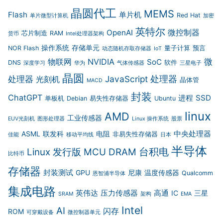
晶圆代工
MEMS
Flash
单片机
Red Hat
单片微型计算机
加密
英特尔
微控制器
OpenAI
芯片制造
RAM
货币
Intel处理器架构
操作系统
存储单元
NOR Flash
量子计算
预言
动态随机存取存储器
IoT
微
物联网
NVIDIA
SoC
DNS
软件
深度学习
华为
气体传感器
三星电子
晶圆
处理器
JavaScript
处理器
光刻机
晶体管
MACD
封装
ChatGPT
进程
SSD
单板机
Debian
易失性存储器
Ubuntu
linux
AMD
工业传感器
EUV光刻机
图形处理器
Linux 操作系统
股票
中央处理器
ASML
联发科
电阻
非易失性存储器
佳能
移动平均线
日本
半导体
台积电
Linux 发行版
MCU
DRAM
比特币
存储器
封装测试
GPU
尼康
温度传感器
Qualcomm
恩智浦半导体
集成电路
英伟达
压力传感器
高通
IC
三星
SRAM
架构
EMA
Intel
AI
闪存
ROM
可穿戴设备
微控制器单元