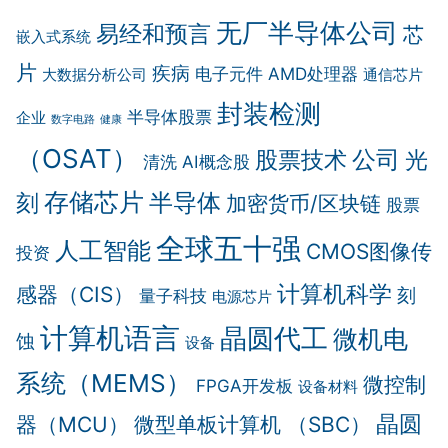
无厂半导体公司
易经和预言
芯
嵌入式系统
片
疾病
电子元件
AMD处理器
大数据分析公司
通信芯片
封装检测
半导体股票
企业
数字电路
健康
（OSAT）
公司
股票技术
光
清洗
AI概念股
存储芯片
半导体
刻
加密货币/区块链
股票
全球五十强
人工智能
CMOS图像传
投资
计算机科学
感器（CIS）
刻
量子科技
电源芯片
计算机语言
晶圆代工
微机电
蚀
设备
系统（MEMS）
微控制
FPGA开发板
设备材料
晶圆
器（MCU）
微型单板计算机 （SBC）