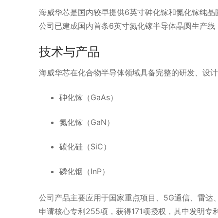
海威华芯是国内较早提供6英寸砷化镓和氮化镓纯晶
公司已建成国内首条6英寸氮化镓半导体晶圆生产线，
技术与产品
海威华芯在化合物半导体领域具备完整的研发、设计
砷化镓（GaAs）
氮化镓（GaN）
碳化硅（SiC）
磷化铟（InP）
公司产品主要应用于国家重点项目、5G通信、雷达
申请核心专利255项，获得171项授权，其中发明专利