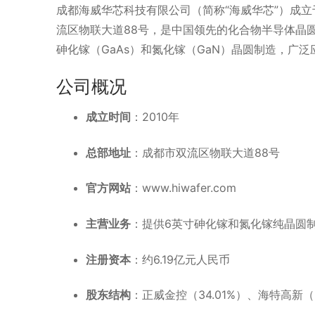
成都海威华芯科技有限公司（简称“海威华芯”）成立
流区物联大道88号，是中国领先的化合物半导体晶
砷化镓（GaAs）和氮化镓（GaN）晶圆制造，广
公司概况
成立时间
：​
2010年
总部地址
：​
成都市双流区物联大道88号
官方网站
：​
www.hiwafer.com
主营业务
：​
提供6英寸砷化镓和氮化镓纯晶圆制造
注册资本
：​
约6.19亿元人民币
股东结构
：​
正威金控（34.01%）、海特高新（