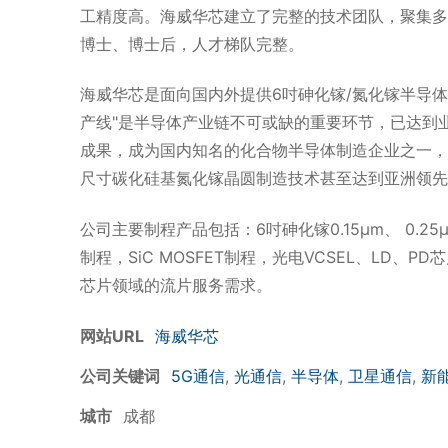
工精度高。海威华芯建立了完整的技术团队，聚集多
博士、博士后，人才梯队完整。
海威华芯是面向国内外提供6吋砷化镓/氮化镓半导体集成
产线"是半导体产业链不可或缺的重要环节，已达到
成果，成为国内知名的化合物半导体制造企业之一，
尺寸碳化硅基氮化镓晶圆制造技术甚至达到亚洲领先
公司主要制程产品包括：6吋砷化镓0.15μm、 0.25μm p
制程，SiC MOSFET制程，光电VCSEL、LD
芯片领域的流片服务需求。
网站URL
海威华芯
公司关键词
5G通信
,
光通信
,
半导体
,
卫星通信
,
新
城市
成都