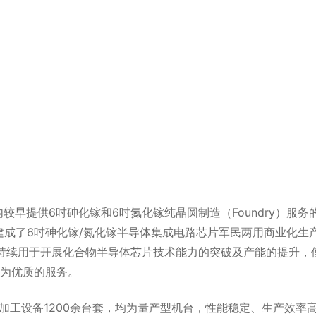
较早提供6吋砷化镓和6吋氮化镓纯晶圆制造（Foundry）服务
国建成了6吋砷化镓/氮化镓半导体集成电路芯片军民两用商业化生
将持续用于开展化合物半导体芯片技术能力的突破及产能的提升，
为优质的服务。
加工设备1200余台套，均为量产型机台，性能稳定、生产效率