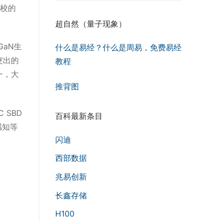
校的
超自然（量子现象）
GaN生
什么是易经？什么是周易，免费易经
突出的
教程
一，大
推背图
 SBD
百科最新条目
感知等
闪迪
西部数据
兆易创新
长鑫存储
H100