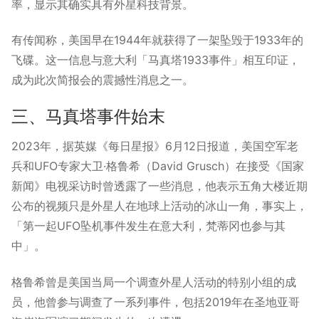
率，显示其确实具有外星科技背景。
有传闻称，美国早在1944年就获得了一架坠毁于1933年的
飞碟。这一信息与意大利「马真塔1933事件」相互印证，
成为此次简报会的震撼性消息之一。
三、马真塔事件始末
2023年，据英媒《每日星报》6月12日报道，美国空军老
兵和UFO专家大卫·格鲁希（David Grusch）在接受《国家
新闻》电视采访时曾透露了一些消息，他表示五角大楼近期
公布的视频只是外星人在地球上活动的冰山一角，事实上，
「第一起UFO坠机事件发生在意大利，梵蒂冈也参与其
中」。
格鲁希曾是美国当局一个调查外星人活动的特别小组的成
员，他曾参与调查了一系列事件，包括2019年在圣地亚哥