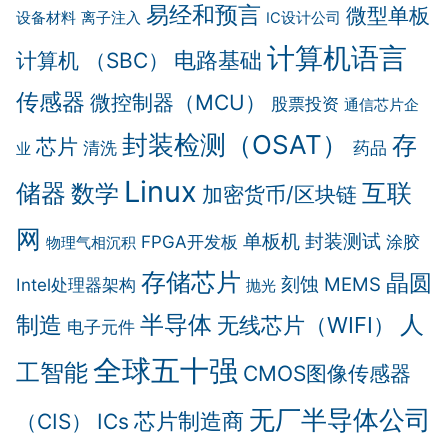
易经和预言
微型单板
设备材料
离子注入
IC设计公司
计算机语言
电路基础
计算机 （SBC）
传感器
微控制器（MCU）
股票投资
通信芯片企
封装检测（OSAT）
存
芯片
清洗
药品
业
Linux
互联
储器
数学
加密货币/区块链
网
单板机
封装测试
FPGA开发板
涂胶
物理气相沉积
存储芯片
晶圆
刻蚀
MEMS
Intel处理器架构
抛光
制造
半导体
人
无线芯片（WIFI）
电子元件
全球五十强
工智能
CMOS图像传感器
无厂半导体公司
芯片制造商
（CIS）
ICs