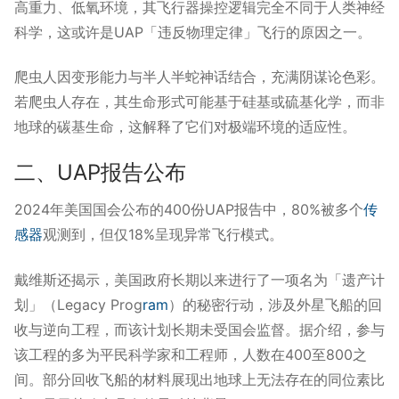
高重力、低氧环境，其飞行器操控逻辑完全不同于人类神经
科学，这或许是UAP「违反物理定律」飞行的原因之一。
爬虫人因变形能力与半人半蛇神话结合，充满阴谋论色彩。
若爬虫人存在，其生命形式可能基于硅基或硫基化学，而非
地球的碳基生命，这解释了它们对极端环境的适应性。
二、UAP报告公布
2024年美国国会公布的400份UAP报告中，80%被多个
传
感器
观测到，但仅18%呈现异常飞行模式。
戴维斯还揭示，美国政府长期以来进行了一项名为「遗产计
划」（Legacy Prog
ram
）的秘密行动，涉及外星飞船的回
收与逆向工程，而该计划长期未受国会监督。据介绍，参与
该工程的多为平民科学家和工程师，人数在400至800之
间。部分回收飞船的材料展现出地球上无法存在的同位素比