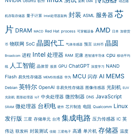
NVIDIA
Ubuntu
软件
架构
EMA
动态随
芯
封装
服务器
ASML
量子计算
机存取存储器
Intel处理器架构
片
AMD
DRAM
Red Hat
process
MACD
可穿戴设备
日本
加密货
晶圆代工
晶圆
物联网
SoC
预言
币
气体传感器
比特币
Intel
处理器
cpu
进程
尼康
RAM
Broadcom
恩智浦半导体
移动平均
人工智能
ChatGPT
NAND
GPU
晶体管
线
股票
深度学习
MEMS
MCU
AI
闪存
Flash
易失性存储器
MEMS传感器
华为
英特尔
光刻机
OpenAI
Debian
非易失性存储器
图像传感器
EUV
JavaScript
微控制器
中央处理器
DNS
光刻机
图形处理器
IoT
台积电
Linux
微处理器
电阻
芯片制造
Qualcomm
SRAM
硬件
集成电路
发行版
压力传感器
英
三星
存储单元
IC
台湾
存储器
伟达
封装测试
高通
单片机
联发科
温度
佳能
三星电子