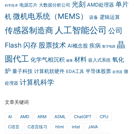
光刻
单片
AMD处理器
电源芯片
大数据分析公司
科学技术
微机电系统（MEMS）
机
逻辑运算
设备
人工智能公司
传感器制造商
公司
晶
Flash 闪存
股票技术
疾病
AI概念股
数字电路
圆代工
材料
氧化
化学气相沉积
嵌入式系统
健康
炉
量子科技
计算机软硬件
半导体股票
EDA工具
微
处理器
计算机科学
处理器
文章关键词
AI
AMD
ARM
ASML
ChatGPT
CPU
C语言
C语言练习
html
intel
JAVA