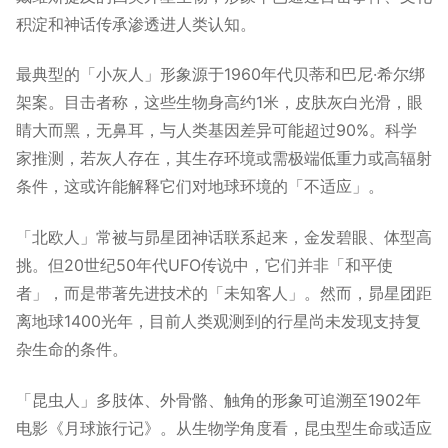
积淀和神话传承渗透进人类认知。
最典型的「小灰人」形象源于1960年代贝蒂和巴尼·希尔绑
架案。目击者称，这些生物身高约1米，皮肤灰白光滑，眼
睛大而黑，无鼻耳，与人类基因差异可能超过90%。科学
家推测，若灰人存在，其生存环境或需极端低重力或高辐射
条件，这或许能解释它们对地球环境的「不适应」。
「北欧人」常被与昴星团神话联系起来，金发碧眼、体型高
挑。但20世纪50年代UFO传说中，它们并非「和平使
者」，而是带著先进技术的「未知客人」。然而，昴星团距
离地球1400光年，目前人类观测到的行星尚未发现支持复
杂生命的条件。
「昆虫人」多肢体、外骨骼、触角的形象可追溯至1902年
电影《月球旅行记》。从生物学角度看，昆虫型生命或适应