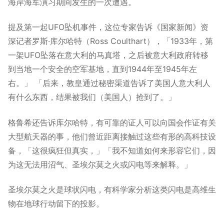
海岸海军演习期间发生的一次遭遇。
提及第一起UFO坠机事件，这位专家告诉《国家新闻》资
深记者罗斯·库尔哈特（Ross Coulthart），「1933年，第
一架UFO坠落在意大利的马真塔，之后被意大利政府转移
到当地一个安全的空军基地，直到1944年至1945年左
右。」 「后来，教皇通过秘密渠道告诉了美国人意大利人
有什么东西，结果被我们（美国人）抢到了。」
格鲁希还告诉库尔哈特，有可靠的证人可以向国会作证有关
大型航天器的事，他们曾近距离接触过这些有形的高科技设
备，「这很疯狂但真实，」「我不知道如何来形容它们，因
为这无法用沼气、圣埃尔莫之火或闪电等来解释。」
圣埃尔莫之火是球状闪电，有科学家分析这类闪电是高维生
物在地球行动留下的投影。