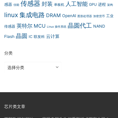
传感器
封装
人工智能
感器
进程
GPU
单板机
佳能
架构
集成电路
linux
DRAM
OpenAI
工业
图形处理器
加密货币
晶圆代工
英特尔
MCU
NAND
传感器
Linux 操作系统
晶圆
云计算
Flash
IC
联发科
分类
分
类
芯片类文章