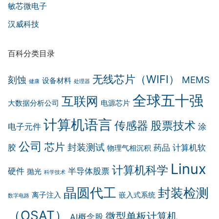
敏芯微电子
汉威科技
百科分类目录
无线芯片（WIFI）
刻蚀
MEMS
设备材料
健康
处理器
全球五十强
互联网
大数据分析公司
电源芯片
计算机语言
传感器
股票技术
电子元件
涂
公司
芯片
封装测试
胶
药品
计算机软
物理气相沉积
Linux
计算机科学
硬件
半导体股票
抛光
科学技术
晶圆代工
封装检测
离子注入
嵌入式系统
数字电路
（OSAT）
微型单板计算机
AI概念股