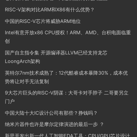
RISC-V架构对比ARM和X86有什么优势？
中国的RISC-V芯片将威胁ARM地位
Intel有意开放x86 CPU授权！ARM、AMD、台积电面临重
创
国产自主指令集 开源编译器LLVM已经支持龙芯
LoongArch架构
英特尔7nm技术成熟了：12代酷睿成本暴降30%，成本优
势将让对手无法复制
9大芯片巨头的RISC-V阴谋：大哥卡对手脖子 二哥要另立
门户
中国大陆十大IC设计公司有那些？挣钱吗？
纳米片器件也许是摩尔定律演进的最后一步 ？
新思开发出新一代人工智能EDA工具：CPU/GPU芯片设计