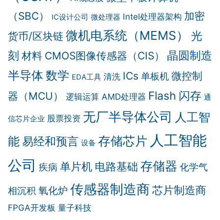
（SBC）
加密
Intel处理器架构
IC设计公司
微处理器
微机电系统（MEMS）
光
货币/区块链
晶圆制造
刻
材料
CMOS图像传感器（CIS）
半导体
数学
ICs
微控制
单板机
清洗
EDA工具
Flash 闪存
器（MCU）
逻辑运算
AMD处理器
通
无厂半导体公司
人工智
股票投资
信芯片企业
人工智能
存储芯片
能
易经和预言
设备
公司
存储器
单片机
电路基础
疾病
化学气
传感器制造商
芯片制造商
氧化炉
相沉积
FPGA开发板
量子科技