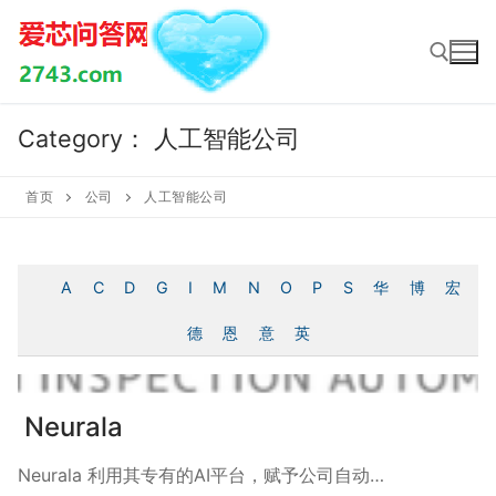
Skip
to
content
Category：
人工智能公司
Search for:
首页
公司
人工智能公司
A
C
D
G
I
M
N
O
P
S
华
博
宏
德
恩
意
英
Neurala
Neurala 利用其专有的AI平台，赋予公司自动…