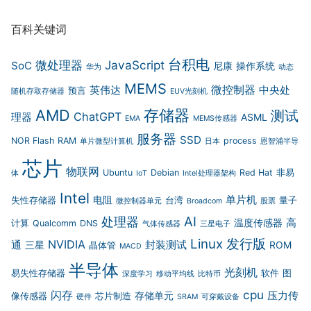
百科关键词
台积电
微处理器
JavaScript
SoC
尼康
操作系统
华为
动态
MEMS
微控制器
英伟达
中央处
预言
随机存取存储器
EUV光刻机
存储器
AMD
测试
ChatGPT
理器
ASML
EMA
MEMS传感器
服务器
SSD
NOR Flash
RAM
process
单片微型计算机
日本
恩智浦半导
芯片
物联网
Ubuntu
Debian
Red Hat
非易
体
IoT
Intel处理器架构
Intel
单片机
电阻
失性存储器
台湾
量子
微控制器单元
Broadcom
股票
AI
处理器
高
温度传感器
计算
Qualcomm
DNS
气体传感器
三星电子
Linux 发行版
NVIDIA
通
封装测试
三星
ROM
晶体管
MACD
半导体
光刻机
易失性存储器
软件
图
深度学习
移动平均线
比特币
cpu
闪存
压力传
存储单元
像传感器
芯片制造
硬件
SRAM
可穿戴设备