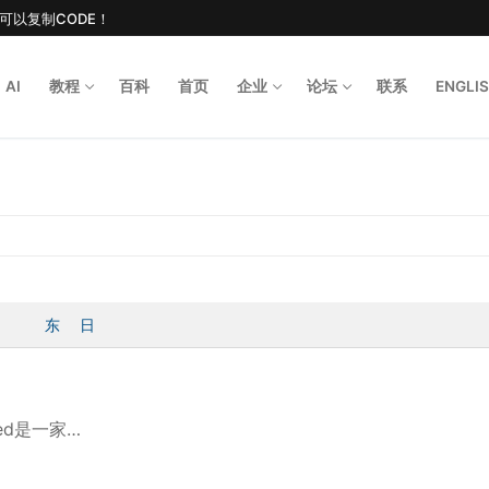
后可以复制CODE！
AI
教程
百科
首页
企业
论坛
联系
ENGLI
Search for
东
日
mited是一家…