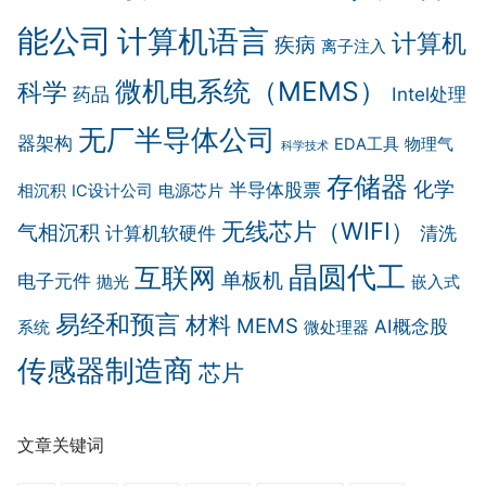
能公司
计算机语言
计算机
疾病
离子注入
微机电系统（MEMS）
科学
药品
Intel处理
无厂半导体公司
器架构
EDA工具
物理气
科学技术
存储器
化学
半导体股票
相沉积
IC设计公司
电源芯片
无线芯片（WIFI）
气相沉积
计算机软硬件
清洗
晶圆代工
互联网
单板机
电子元件
抛光
嵌入式
易经和预言
材料
MEMS
AI概念股
系统
微处理器
传感器制造商
芯片
文章关键词