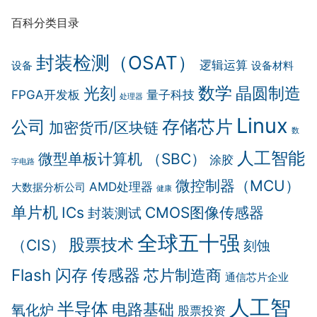
百科分类目录
封装检测（OSAT）
逻辑运算
设备
设备材料
数学
晶圆制造
光刻
FPGA开发板
量子科技
处理器
Linux
存储芯片
公司
加密货币/区块链
数
人工智能
微型单板计算机 （SBC）
涂胶
字电路
微控制器（MCU）
AMD处理器
大数据分析公司
健康
单片机
ICs
CMOS图像传感器
封装测试
全球五十强
股票技术
（CIS）
刻蚀
传感器
Flash 闪存
芯片制造商
通信芯片企业
人工智
半导体
电路基础
氧化炉
股票投资