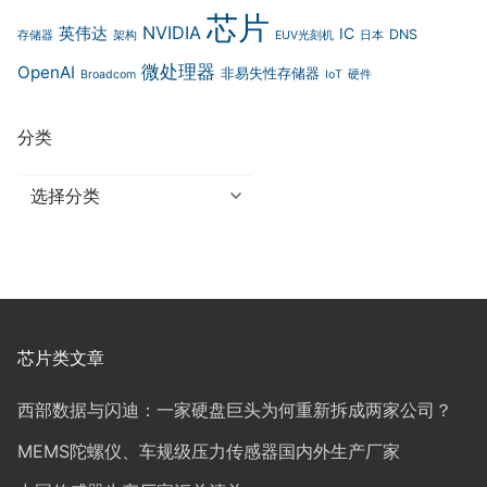
芯片
NVIDIA
英伟达
IC
DNS
存储器
架构
EUV光刻机
日本
微处理器
OpenAI
非易失性存储器
Broadcom
IoT
硬件
分类
分
类
芯片类文章
西部数据与闪迪：一家硬盘巨头为何重新拆成两家公司？
MEMS陀螺仪、车规级压力传感器国内外生产厂家