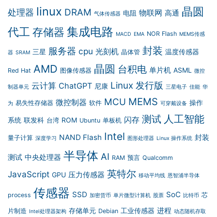
linux
晶圆
DRAM
处理器
物联网
高通
电阻
气体传感器
集成电路
代工
存储器
NOR Flash
MACD
EMA
MEMS传感
封装
服务器
cpu
光刻机
三星
温度传感器
晶体管
器
SRAM
AMD
晶圆
台积电
单片机
ASML
Red Hat
图像传感器
微控
Linux 发行版
云计算
ChatGPT
尼康
制器单元
三星电子
佳能
华
MEMS
MCU
微控制器
操作
易失性存储器
软件
为
可穿戴设备
人工智能
测试
闪存
系统
联发科
ROM
台湾
Ubuntu
单板机
Intel
NAND Flash
封装
量子计算
深度学习
图形处理器
Linux 操作系统
半导体
AI
测试
中央处理器
RAM
预言
Qualcomm
英特尔
JavaScript
压力传感器
GPU
移动平均线
恩智浦半导体
传感器
SSD
SoC
process
芯
加密货币
单片微型计算机
股票
比特币
进程
存储单元
工业传感器
片制造
Debian
Intel处理器架构
动态随机存取