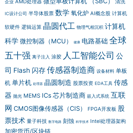
微型单板计算机 （SBC）
AMD处理器
清洗
企业
数学
氧化炉
半导体股票
AI概念股
计算机
IC设计公司
晶圆代工
计算机
软硬件
逻辑运算
物理气相沉积
全球
科学
电路基础
微控制器（MCU）
健康
五十强
人工智能公司
公
涂胶
离子注入
传感器制造商
司
Flash 闪存
单板
设备材料
晶圆制造
传感
单片机
机
股票投资
EDA工具
处理器
互联
器
芯片制造商
ICs
MEMS
抛光
嵌入式系统
网
股
CMOS图像传感器（CIS）
FPGA开发板
票技术
刻蚀
量子科技
Intel处理器架构
数字电路
科学技术
加密货币/区块链