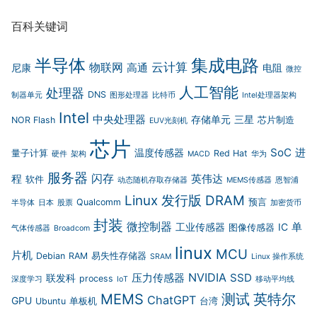
百科关键词
半导体
集成电路
云计算
物联网
高通
尼康
电阻
微控
人工智能
处理器
DNS
制器单元
图形处理器
比特币
Intel处理器架构
Intel
中央处理器
存储单元
三星
NOR Flash
芯片制造
EUV光刻机
芯片
SoC
进
温度传感器
量子计算
Red Hat
硬件
架构
MACD
华为
服务器
闪存
程
英伟达
软件
动态随机存取存储器
MEMS传感器
恩智浦
Linux 发行版
DRAM
Qualcomm
预言
半导体
日本
股票
加密货币
封装
微控制器
单
工业传感器
IC
图像传感器
气体传感器
Broadcom
linux
MCU
片机
Debian
RAM
易失性存储器
SRAM
Linux 操作系统
NVIDIA
压力传感器
SSD
联发科
process
深度学习
IoT
移动平均线
MEMS
测试
英特尔
ChatGPT
GPU
Ubuntu
单板机
台湾