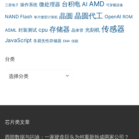
AMD
台积电
AI
微处理器
操作系统
三星电子
可穿戴设备
晶圆代工
晶圆
NAND Flash
OpenAI
ROM
单片微型计算机
传感器
存储器
cpu
光刻机
封装测试
ASML
晶体管
JavaScript
非易失性存储器
EMA
佳能
分类
分
类
芯片类文章
西部数据与闪迪：一家硬盘巨头为何重新拆成两家公司？