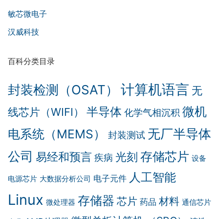
敏芯微电子
汉威科技
百科分类目录
计算机语言
封装检测（OSAT）
无
微机
半导体
线芯片（WIFI）
化学气相沉积
无厂半导体
电系统（MEMS）
封装测试
公司
存储芯片
易经和预言
光刻
疾病
设备
人工智能
电子元件
电源芯片
大数据分析公司
Linux
存储器
芯片
材料
药品
微处理器
通信芯片