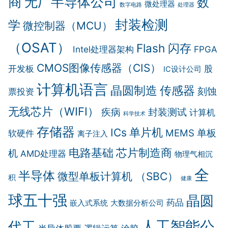
商
无厂半导体公司
数
微处理器
数字电路
处理器
封装检测
学
微控制器（MCU）
（OSAT）
Flash 闪存
Intel处理器架构
FPGA
CMOS图像传感器（CIS）
开发板
股
IC设计公司
计算机语言
晶圆制造
传感器
刻蚀
票投资
无线芯片（WIFI）
疾病
封装测试
计算机
科学技术
存储器
单片机
ICs
MEMS
单板
软硬件
离子注入
电路基础
芯片制造商
机
AMD处理器
物理气相沉
全
半导体
微型单板计算机 （SBC）
积
健康
球五十强
晶圆
药品
嵌入式系统
大数据分析公司
人工智能公
代工