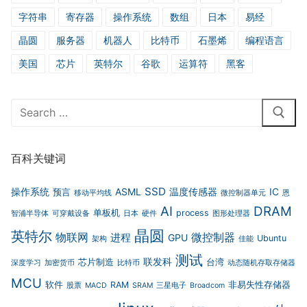
字符串
寄存器
操作系统
数组
日本
易经
晶圆
服务器
机器人
比特币
石墨烯
编程语言
美国
芯片
英特尔
谷歌
运算符
黑客
Search
for:
百科关键词
SSD
操作系统
ASML
温度传感器
IC
预言
移动平均线
微控制器单元
恩
AI
DRAM
单板机
process
智浦半导体
可穿戴设备
日本
硬件
图形处理器
晶圆
英特尔
物联网
微控制器
进程
GPU
Ubuntu
架构
佳能
测试
联发科
芯片制造
台湾
深度学习
加密货币
比特币
动态随机存取存储器
MCU
软件
RAM
非易失性存储器
股票
MACD
SRAM
三星电子
Broadcom