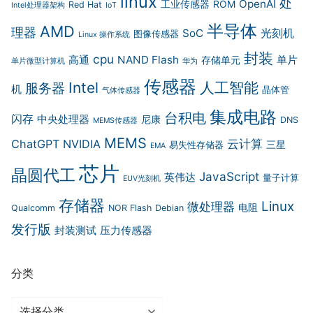
linux
处
OpenAI
工业传感器
ROM
Red Hat
Intel处理器架构
IoT
半导体
AMD
理器
光刻机
SoC
图像传感器
Linux 操作系统
封装
cpu
高通
NAND Flash
单片
存储单元
单片微型计算机
华为
传感器
Intel
人工智能
服务器
机
晶体管
气体传感器
集成电路
台积电
闪存
中央处理器
尼康
DNS
MEMS传感器
MEMS
云计算
ChatGPT
NVIDIA
三星
易失性存储器
EMA
芯片
晶圆代工
JavaScript
英伟达
量子计算
EUV光刻机
存储器
Linux
微处理器
电阻
Qualcomm
NOR Flash
Debian
发行版
封装测试
压力传感器
分类
分