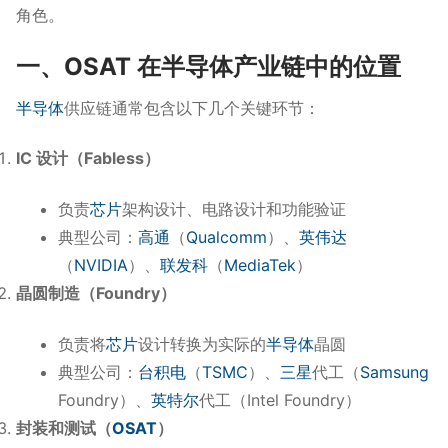
角色。
一、OSAT 在半导体产业链中的位置
半导体
供应链通常包含以下几个关键环节：
IC 设计（Fabless）
负责
芯片
架构设计、电路设计和功能验证
典型公司：
高通
（
Qualcomm
）、
英伟达
（
NVIDIA
）、
联发科
（
MediaTek
）
晶圆制造（Foundry）
负责将
芯片
设计转换为实际的
半导体
晶圆
典型公司：
台积电
（
TSMC
）、
三星
代工（
Samsung
Foundry）、
英特尔
代工（Intel Foundry）
封装和测试（
OSAT
）