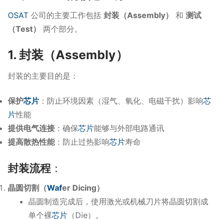
OSAT
公司的主要工作包括
封装（Assembly）
和
测试
（Test）
两个部分。
1. 封装（Assembly）
封装的主要目的是：
保护
芯片
：防止环境因素（湿气、氧化、电磁干扰）影响
芯
片
性能
提供电气连接
：确保
芯片
能够与外部电路通讯
提高散热性能
：防止过热影响
芯片
寿命
封装流程
：
晶圆切割（
Waf
er Dicing）
晶圆制造完成后，使用激光或机械刀片将晶圆切割成
单个裸
芯片
（Die）。