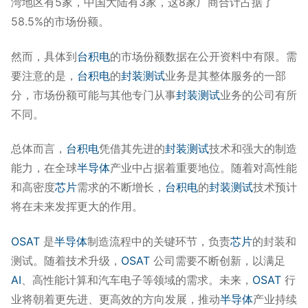
湾地区有5家，中国大陆有3家，这8家厂商合计占据了
58.5%的市场份额。
然而，具体到
台积电
的市场份额数据在公开资料中有限。需
要注意的是，
台积电
的
封装测试
业务是其整体服务的一部
分，市场份额可能与其他专门从事
封装测试
业务的公司有所
不同。
总体而言，
台积电
凭借其先进的
封装测试
技术和强大的制造
能力，在全球
半导体
产业中占据着重要地位。随着对高性能
和高密度
芯片
需求的不断增长，
台积电
的
封装测试
技术预计
将在未来发挥更大的作用。
OSAT
是
半导体
制造流程中的关键环节，负责
芯片
的封装和
测试。随着技术升级，
OSAT
公司需要不断创新，以满足
AI
、高性能计算和汽车电子等领域的需求。未来，
OSAT
行
业将朝着更先进、更高效的方向发展，推动
半导体
产业持续