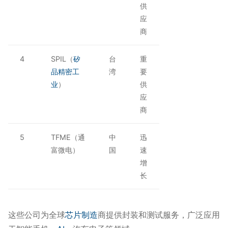
供
应
商
4
SPIL（
矽
台
重
品精密工
湾
要
业
）
供
应
商
5
TFME（通
中
迅
富微电）
国
速
增
长
这些公司为全球
芯片制造
商提供封装和测试服务，广泛应用