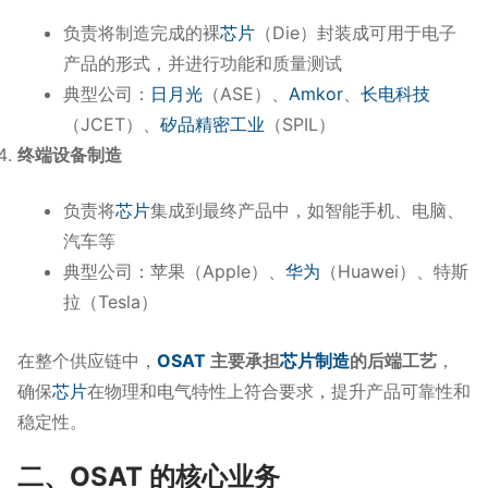
负责将制造完成的裸
芯片
（Die）封装成可用于电子
产品的形式，并进行功能和质量测试
典型公司：
日月光
（ASE）、
Amkor
、
长电科技
（JCET）、
矽品精密工业
（SPIL）
终端设备制造
负责将
芯片
集成到最终产品中，如智能手机、电脑、
汽车等
典型公司：苹果（Apple）、
华为
（Huawei）、特斯
拉（Tesla）
在整个供应链中，
OSAT
主要承担
芯片制造
的后端工艺
，
确保
芯片
在物理和电气特性上符合要求，提升产品可靠性和
稳定性。
二、OSAT 的核心业务