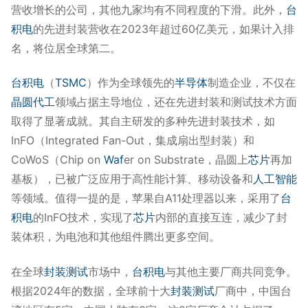
营收增长的公司，其他九家均有不同程度的下滑。此外，
台
积电
的先进封装营收在2023年超过60亿美元，如果计入排
名，将位居全球第二。
台积电
（
TSMC
）作为全球领先的
半导体
制造企业，不仅在
晶圆代工
领域占据主导地位，还在先进封装和测试技术方面
取得了显著成就。其自主研发的多种先进封装技术，如
InFO（Integrated Fan-Out，集成扇出型封装）和
CoWoS（Chip on
Waf
er on Substrate，晶圆上
芯片
再加
基板），已被广泛应用于高性能计算、移动设备和
人工智能
等领域。值得一提的是，苹果自A11处理器以来，采用了
台
积电
的InFO技术，实现了
芯片
内部的直接互连，减少了封
装体积，为电池和其他组件腾出更多空间。
在全球
封装测试
市场中，
台积电
与其他主要厂商共同竞争。
根据2024年的数据，全球前十大
封装测试
厂商中，中国台