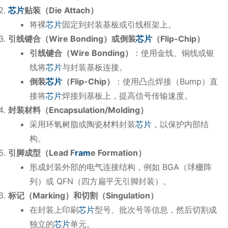
芯片
贴装（Die Attach）
将裸
芯片
固定到封装基板或引线框架上。
引线键合（Wire Bonding）或倒装
芯片
（Flip-Chip）
引线键合（Wire Bonding）
：使用金线、铜线或银
线将
芯片
与封装基板连接。
倒装
芯片
（Flip-Chip）
：使用凸点焊接（Bump）直
接将
芯片
焊接到基板上，提高信号传输速度。
封装材料（Encapsulation/Molding）
采用环氧树脂或陶瓷材料封装
芯片
，以保护内部结
构。
引脚成型（Lead F
ram
e Formation）
形成封装外部的电气连接结构，例如 BGA（球栅阵
列）或 QFN（四方扁平无引脚封装）。
标记（Marking）和切割（Singulation）
在封装上印刷
芯片
型号、批次号等信息，然后切割成
独立的
芯片
单元。