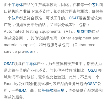
由于
半导体
产品的生产成本较高，因此，在将每一个
芯片
闭
口销售给产业链下游环节时，都会经过严密的测试，确保每
一个
芯片
都是符合标准、可以工作的。
OSAT
涵盖领域较为
广泛，但如果要细分的话，又可以分成3种，包括：
Automated Testing Equipments （ATE，
集成电路
自动
测试设备商）、其他设施承包商（Other equipment and
material supplier） 和外包服务承包商 （Outsourced
service prov
ide
r）。
OSAT
领域在
半导体
产业，乃至整体科技产业中，都被认为
是比较辛苦的产业链环节。与其他科技领域相比，
OSAT
领
域利润率相对较低，竞争也比较激烈。此外，不是每一个
Foundry公司都会把测试和封装产品的业务外包给
OSAT
公
司，一些
IDM
厂商，如
英特尔
和
三星
，也会提供产品封装和
测试的服务。