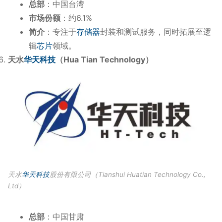
总部
：中国台湾
市场份额
：约6.1%
简介
：专注于
存储器
封装和测试服务，同时拓展至逻
辑
芯片
领域。
天水
华天科技
（Hua Tian Technology）
天水
华天科技
股份有限公司（Tianshui Huatian Technology Co.,
Ltd）
总部
：中国甘肃