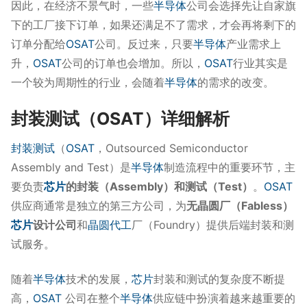
因此，在经济不景气时，一些
半导体
公司会选择先让自家旗
下的工厂接下订单，如果还满足不了需求，才会再将剩下的
订单分配给
OSAT
公司。反过来，只要
半导体
产业需求上
升，
OSAT
公司的订单也会增加。所以，
OSAT
行业其实是
一个较为周期性的行业，会随着
半导体
的需求的改变。
封装测试（OSAT）详细解析
封装测试
（
OSAT
，Outsourced Semiconductor
Assembly and Test）是
半导体
制造流程中的重要环节，主
要负责
芯片
的封装（Assembly）和测试（Test）
。
OSAT
供应商通常是独立的第三方公司，为
无晶圆厂（Fabless）
芯片
设计公司
和
晶圆代工
厂（Foundry）提供后端封装和测
试服务。
随着
半导体
技术的发展，
芯片
封装和测试的复杂度不断提
高，
OSAT
公司在整个
半导体
供应链中扮演着越来越重要的