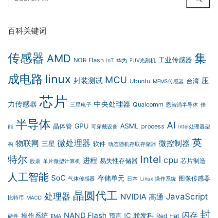
for:
百科关键词
传感器
集
AMD
工业传感器
NOR Flash
IoT
华为
EUV光刻机
成电路
linux
MCU
封装测试
压
Ubuntu
台湾
MEMS传感器
芯片
力传感器
中央处理器
Qualcomm
三星电子
恩智浦半导体
佳
半导体
AI
GPU
ASML
晶体管
process
能
可穿戴设备
Intel处理器架
英
微处理器
物联网
微控制器
三星
软件
构
动态随机存取存储器
Intel
特尔
cpu
进程
易失性存储器
芯片制造
股票
单片微型计算机
人工智能
SoC
存储单元
图像传感器
气体传感器
日本
Linux 操作系统
晶圆代工
处理器
JavaScript
NVIDIA
高通
比特币
MACD
封
闪存
NAND Flash
操作系统
IC
联发科
预言
Red Hat
硬件
EMA