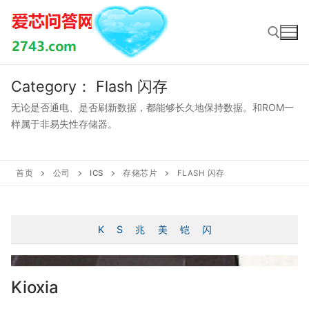
Skip
to
content
Category：
Flash 闪存
Search for:
无论是否通电、是否刷新数据，都能够长久地保持数据。和ROM一
样属于非易失性存储器。
首页
公司
ICS
存储芯片
FLASH 闪存
K
S
兆
美
铠
闪
Kioxia