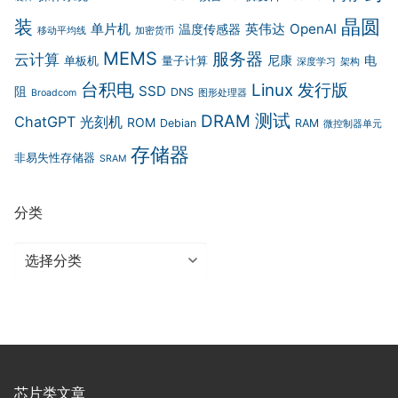
装
晶圆
单片机
英伟达
OpenAI
温度传感器
移动平均线
加密货币
MEMS
服务器
云计算
尼康
电
单板机
量子计算
深度学习
架构
台积电
Linux 发行版
SSD
阻
DNS
Broadcom
图形处理器
测试
DRAM
ChatGPT
光刻机
ROM
Debian
RAM
微控制器单元
存储器
非易失性存储器
SRAM
分类
分
类
芯片类文章