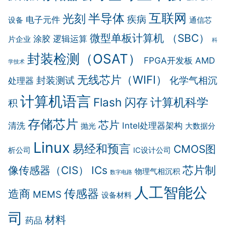
互联网
半导体
光刻
疾病
电子元件
设备
通信芯
微型单板计算机 （SBC）
涂胶
逻辑运算
片企业
科
封装检测（OSAT）
FPGA开发板
AMD
学技术
无线芯片（WIFI）
封装测试
化学气相沉
处理器
计算机语言
计算机科学
Flash 闪存
积
存储芯片
芯片
清洗
Intel处理器架构
抛光
大数据分
Linux
易经和预言
CMOS图
析公司
IC设计公司
芯片制
像传感器（CIS）
ICs
物理气相沉积
数字电路
人工智能公
传感器
造商
MEMS
设备材料
司
材料
药品