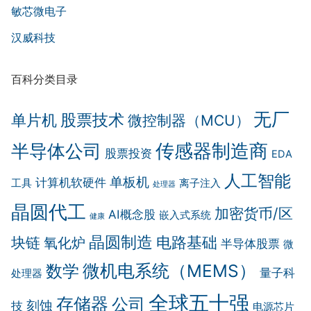
敏芯微电子
汉威科技
百科分类目录
无厂
股票技术
单片机
微控制器（MCU）
半导体公司
传感器制造商
股票投资
EDA
人工智能
单板机
计算机软硬件
工具
离子注入
处理器
晶圆代工
加密货币/区
AI概念股
嵌入式系统
健康
晶圆制造
电路基础
块链
氧化炉
半导体股票
微
微机电系统（MEMS）
数学
量子科
处理器
全球五十强
存储器
公司
刻蚀
技
电源芯片