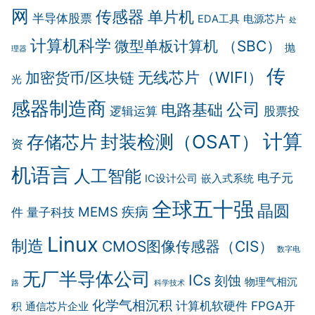
网
传感器
单片机
半导体股票
EDA工具
电源芯片
处
计算机科学
微型单板计算机 （SBC）
抛
理器
传
无线芯片（WIFI）
加密货币/区块链
光
感器制造商
公司
电路基础
逻辑运算
股票投
计算
封装检测（OSAT）
存储芯片
资
机语言
人工智能
电子元
IC设计公司
嵌入式系统
全球五十强
晶圆
MEMS
疾病
件
量子科技
Linux
制造
CMOS图像传感器（CIS）
数字电
无厂半导体公司
ICs
刻蚀
物理气相沉
路
科学技术
化学气相沉积
计算机软硬件
FPGA开
积
通信芯片企业