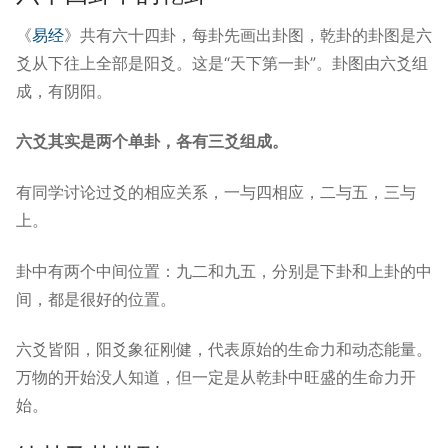
《
易经
》共有六十四卦，每卦先画出卦图，乾卦的卦图是六
爻从下往上全部是阳爻。这是“天下第一卦”。卦图由六爻组
成，有阴阳。
六爻其实是两个单卦，各有三爻组成。
有同学讨论过爻的相应关系，一与四相应，二与五，三与
上。
卦中有两个中间位置：九二和九五，分别是下卦和上卦的中
间，都是很好的位置。
六爻皆阳，阳爻象征刚健，代表原始的生命力和动态能量。
万物的开始没人知道，但一定是从乾卦中旺盛的生命力开
始。