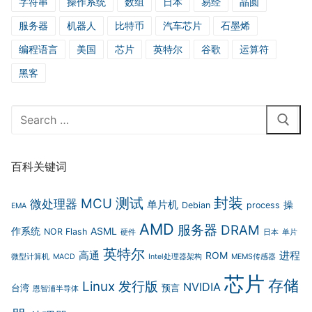
字符串
操作系统
数组
日本
易经
晶圆
服务器
机器人
比特币
汽车芯片
石墨烯
编程语言
美国
芯片
英特尔
谷歌
运算符
黑客
Search
for:
百科关键词
封装
测试
MCU
微处理器
单片机
操
Debian
process
EMA
AMD
服务器
DRAM
作系统
ASML
NOR Flash
硬件
日本
单片
英特尔
高通
进程
ROM
微型计算机
MACD
Intel处理器架构
MEMS传感器
芯片
存储
Linux 发行版
NVIDIA
台湾
预言
恩智浦半导体