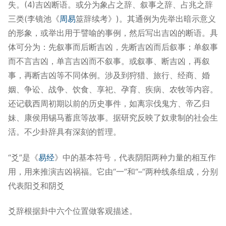
失。(4)吉凶断语。或分为象占之辞、叙事之辞、占兆之辞
三类(李镜池《
周易
筮辞续考》)。其通例为先举出暗示意义
的形象，或举出用于譬喻的事例，然后写出吉凶的断语。具
体可分为：先叙事而后断吉凶，先断吉凶而后叙事；单叙事
而不言吉凶，单言吉凶而不叙事。或叙事、断吉凶，再叙
事，再断吉凶等不同体例。涉及到狩猎、旅行、经商、婚
姻、争讼、战争、饮食、享祀、孕育、疾病、农牧等内容。
还记载西周初期以前的历史事件，如离宗伐鬼方、帝乙归
妹、康侯用锡马蓄庶等故事。据研究反映了奴隶制的社会生
活。不少卦辞具有深刻的哲理。
“爻”是《
易经
》中的基本符号，代表阴阳两种力量的相互作
用，用来推演吉凶祸福。
它由“一”和“–”两种线条组成，分别
代表阳爻和阴爻
爻辞根据卦中六个位置做客观描述。