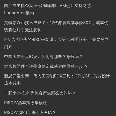
国产自主指令集 开源编译器LLVM已经支持龙芯
LoongArch架构
英特尔7nm技术成熟了：12代酷睿成本暴降30%，成本优
势将让对手无法复制
9大芯片巨头的RISC-V阴谋：大哥卡对手脖子 二哥要另立
门户
中国大陆十大IC设计公司有那些？挣钱吗？
纳米片器件也许是摩尔定律演进的最后一步 ？
新思开发出新一代人工智能EDA工具：CPU/GPU芯片设计
成本减半
一颗小小芯片 为何会产生那么大的热？
RISC-V基本指令集概述
RISC-V 如何部署于 FPGA？