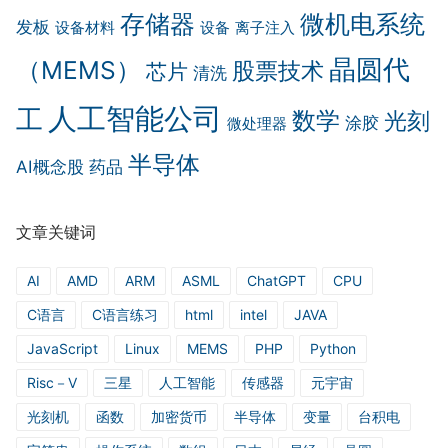
存储器
微机电系统
发板
设备材料
设备
离子注入
晶圆代
（MEMS）
股票技术
芯片
清洗
人工智能公司
工
数学
光刻
涂胶
微处理器
半导体
AI概念股
药品
文章关键词
AI
AMD
ARM
ASML
ChatGPT
CPU
C语言
C语言练习
html
intel
JAVA
JavaScript
Linux
MEMS
PHP
Python
Risc－V
三星
人工智能
传感器
元宇宙
光刻机
函数
加密货币
半导体
变量
台积电