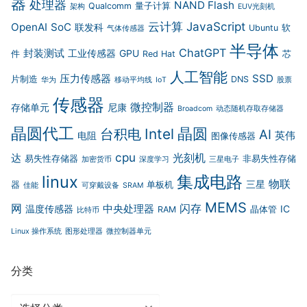
器
处理器
NAND Flash
Qualcomm
量子计算
架构
EUV光刻机
云计算
JavaScript
OpenAI
SoC
联发科
Ubuntu
软
气体传感器
半导体
ChatGPT
封装测试
工业传感器
GPU
件
Red Hat
芯
人工智能
压力传感器
SSD
片制造
DNS
华为
移动平均线
IoT
股票
传感器
微控制器
存储单元
尼康
Broadcom
动态随机存取存储器
晶圆代工
晶圆
Intel
台积电
AI
英伟
电阻
图像传感器
cpu
光刻机
达
易失性存储器
非易失性存储
加密货币
深度学习
三星电子
集成电路
linux
物联
三星
器
单板机
佳能
可穿戴设备
SRAM
MEMS
网
闪存
中央处理器
温度传感器
IC
RAM
晶体管
比特币
Linux 操作系统
图形处理器
微控制器单元
分类
分