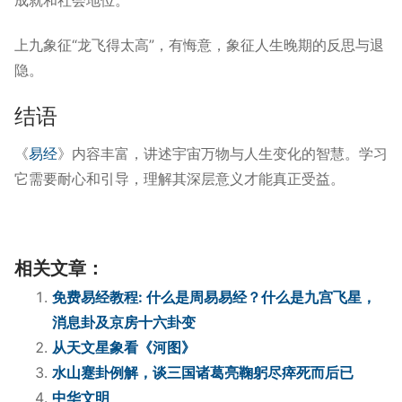
上九象征“龙飞得太高”，有悔意，象征人生晚期的反思与退
隐。
结语
《
易经
》内容丰富，讲述宇宙万物与人生变化的智慧。学习
它需要耐心和引导，理解其深层意义才能真正受益。
相关文章：
免费易经教程: 什么是周易易经？什么是九宫飞星，
消息卦及京房十六卦变
从天文星象看《河图》
水山蹇卦例解，谈三国诸葛亮鞠躬尽瘁死而后已
中华文明