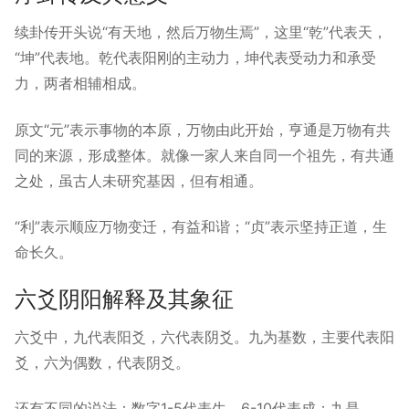
续卦传开头说“有天地，然后万物生焉”，这里“乾”代表天，
“坤”代表地。乾代表阳刚的主动力，坤代表受动力和承受
力，两者相辅相成。
原文“元”表示事物的本原，万物由此开始，亨通是万物有共
同的来源，形成整体。就像一家人来自同一个祖先，有共通
之处，虽古人未研究基因，但有相通。
“利”表示顺应万物变迁，有益和谐；“贞”表示坚持正道，生
命长久。
六爻阴阳解释及其象征
六爻中，九代表阳爻，六代表阴爻。九为基数，主要代表阳
爻，六为偶数，代表阴爻。
还有不同的说法：数字1-5代表生，6-10代表成；九是