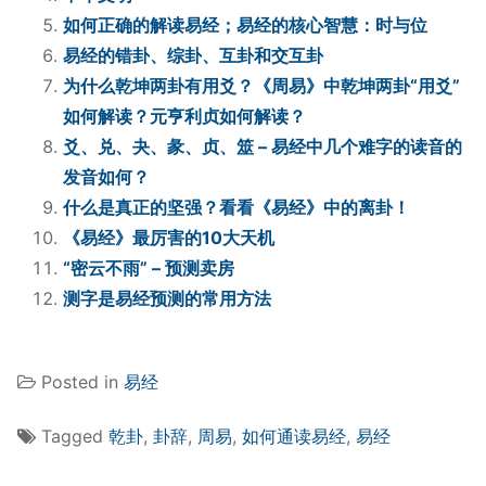
如何正确的解读易经；易经的核心智慧：时与位
易经的错卦、综卦、互卦和交互卦
为什么乾坤两卦有用爻？《周易》中乾坤两卦“用爻”
如何解读？元亨利贞如何解读？
爻、兑、夬、彖、贞、筮 – 易经中几个难字的读音的
发音如何？
什么是真正的坚强？看看《易经》中的离卦！
《易经》最厉害的10大天机
“密云不雨” – 预测卖房
测字是易经预测的常用方法
Posted in
易经
Tagged
乾卦
,
卦辞
,
周易
,
如何通读易经
,
易经