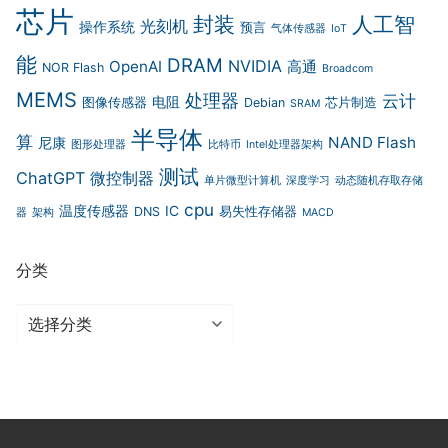
芯片
封装
人工智
光刻机
操作系统
预言
气体传感器
IoT
能
DRAM
NVIDIA
OpenAI
高通
NOR Flash
Broadcom
MEMS
处理器
云计
电阻
图像传感器
Debian
芯片制造
SRAM
半导体
算
NAND Flash
尼康
图形处理器
比特币
Intel处理器架构
测试
ChatGPT
微控制器
单片微型计算机
深度学习
动态随机存取存储
cpu
温度传感器
IC
DNS
易失性存储器
器
架构
MACD
分类
分
类