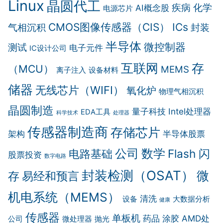
Linux
晶圆代工
疾病
化学
AI概念股
电源芯片
CMOS图像传感器（CIS）
ICs
气相沉积
封装
半导体
微控制器
测试
电子元件
IC设计公司
互联网
存
（MCU）
MEMS
离子注入
设备材料
储器
无线芯片（WIFI）
氧化炉
物理气相沉积
晶圆制造
量子科技
Intel处理器
EDA工具
科学技术
处理器
传感器制造商
存储芯片
架构
半导体股票
公司
数学
Flash 闪
电路基础
股票投资
数字电路
封装检测（OSAT）
微
存
易经和预言
机电系统（MEMS）
清洗
设备
大数据分析
健康
传感器
单板机
药品
涂胶
AMD处
公司
微处理器
抛光