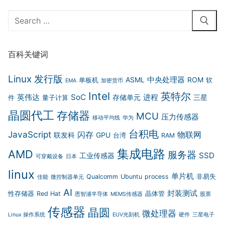
Search
for:
百科关键词
Linux 发行版
中央处理器
ASML
ROM
单板机
软
EMA
加密货币
Intel
英特尔
英伟达
SoC
进程
存储单元
三星
件
量子计算
晶圆代工
存储器
MCU
压力传感器
移动平均线
华为
台积电
JavaScript
闪存
物联网
联发科
GPU
台湾
RAM
集成电路
AMD
服务器
SSD
工业传感器
可穿戴设备
日本
linux
单片机
Qualcomm
Ubuntu
process
非易失
佳能
微控制器单元
AI
封装测试
性存储器
Red Hat
晶体管
恩智浦半导体
MEMS传感器
股票
传感器
晶圆
微处理器
Linux 操作系统
EUV光刻机
硬件
三星电子