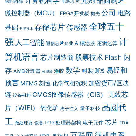
计算机科学
晶圆制造
光刻
药品
电源芯片
健康
公司
电路
微控制器（MCU）
FPGA开发板
抛光
全球五十
存储芯片
传感器
基础
科学技术
强
计
人工智能
AI概念股
逻辑运算
通信芯片企业
算机语言
股票技术
Flash 闪
芯片制造商
数学
存
易经和
封装测试
AMD处理器
涂胶
处理器
预言
加密货币/区块
MEMS
刻蚀
化学气相沉积
无线芯
链
CMOS图像传感器（CIS）
设备材料
晶圆代
片（WIFI）
氧化炉
量子科技
离子注入
工
芯片
Intel处理器架构
电子元件
微处理器
设备
EDA
互联网
微机电系