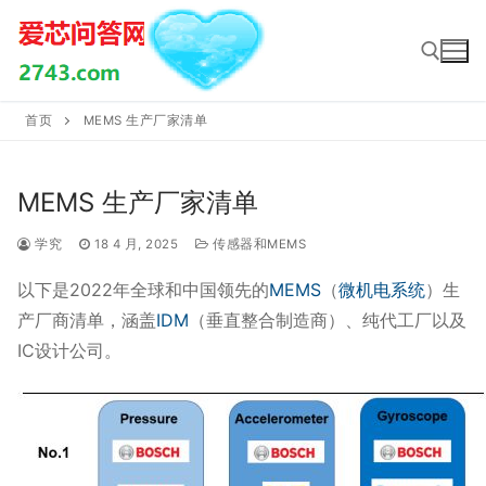
Skip
to
content
首页
MEMS 生产厂家清单
Search for:
MEMS 生产厂家清单
学究
18 4 月, 2025
传感器和MEMS
以下是2022年全球和中国领先的
MEMS
（
微机电系统
）生
产厂商清单，涵盖
IDM
（垂直整合制造商）、纯代工厂以及
IC设计公司。