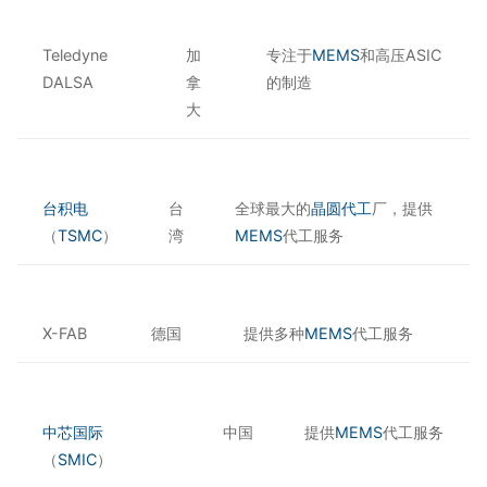
Teledyne
加
专注于
MEMS
和高压ASIC
DALSA
拿
的制造
大
台积电
台
全球最大的
晶圆代工
厂，提供
（
TSMC
）
湾
MEMS
代工服务
X-FAB
德国
提供多种
MEMS
代工服务
中芯国际
中国
提供
MEMS
代工服务
（
SMIC
）