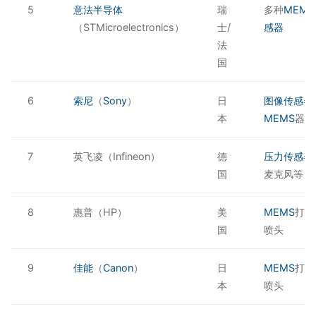
5
意法半导体
瑞
多种
MEM
（STMicroelectronics）
士/
感器
法
国
6
索尼
（
Sony
）
日
图像传感器
本
MEMS
器件
7
英飞凌（Infineon）
德
压力传感器
国
麦克风等
8
惠普（HP）
美
MEMS
打印
国
喷头
9
佳能
（
Canon
）
日
MEMS
打印
本
喷头