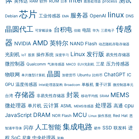
Intel
测试
英伟达
ROM
RAM
软件
process
日本
图形处理器
芯片
linux
服务器
OpenAI
工业传感器
Debian
DNS
EMA
传感
晶圆代工
台积电
电阻
可穿戴设备
佳能
华为
三星电子
器
AMD
英特尔
NVIDIA
NAND Flash
动态随机存取存储器
Linux 发行版
光刻机
操作系统
易失性存储器
IoT
股票
深度学习
微控制器
压力传感器
三星
Qualcomm
气体传感器
MACD
EUV光刻机
晶圆
物联网
ChatGPT
IC
Ubuntu
单片微型计算机
加密货币
比特币
GPU
温度传感器
单板机
量子计算
Intel处理器架构
Broadcom
微控制器单元
存储器
封装
MEMS
台湾
非易失性存储器
移动平均线
SRAM
微处理器
云计算
处理器
cpu
单片机
高通
ASML
MEMS传感器
DRAM
MCU
JavaScript
NOR Flash
Red Hat
Linux 操作系统
恩
集成电路
人工智能
闪存
SSD
进
联发科
智浦半导体
硬件
程
SoC
中央处理器
尼康
架构