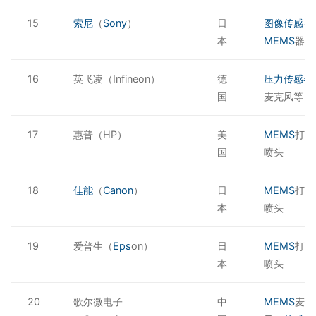
15
索尼
（
Sony
）
日
图像传感器
本
MEMS
器件
16
英飞凌（Infineon）
德
压力传感器
国
麦克风等
17
惠普（HP）
美
MEMS
打印
国
喷头
18
佳能
（
Canon
）
日
MEMS
打印
本
喷头
19
爱普生（
Eps
on）
日
MEMS
打印
本
喷头
20
歌尔微电子
中
MEMS
麦克