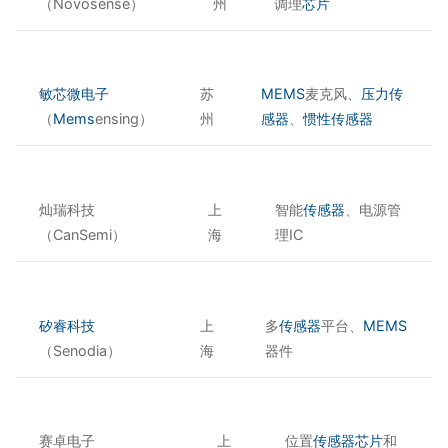
（Novosense）
州
调理
芯片
敏芯微电子
苏
MEMS
麦克风、
压力传
（
Mems
ensing）
州
感器
、
惯性传感器
灿瑞科技
上
智能
传感器
、电源管
（CanSemi）
海
理IC
矽睿科技
上
多
传感器
平台、
MEMS
（Senodia）
海
器件
赛卓电子
上
位置
传感器
芯片
和