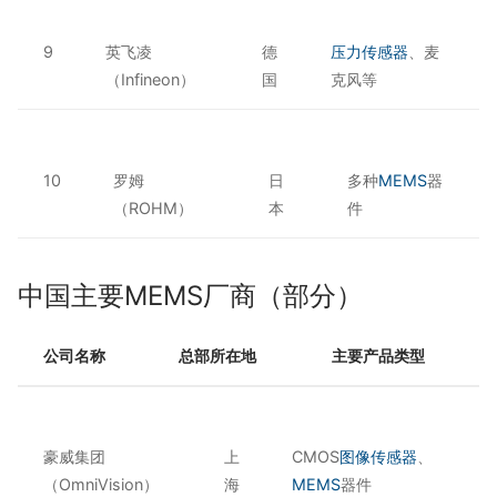
9
英飞凌
德
压力传感器
、麦
（Infineon）
国
克风等
10
罗姆
日
多种
MEMS
器
（ROHM）
本
件
中国主要MEMS厂商（部分）
公司名称
总部所在地
主要产品类型
豪威集团
上
CMOS
图像传感器
、
（OmniVision）
海
MEMS
器件