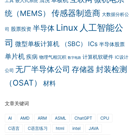
单板机
清洗
工具
嵌入式系统
传感器制造商
统（MEMS）
大数据分析公
Linux
人工智能公
半导体
股票投资
司
司
微型单板计算机 （SBC）
ICs
半导体股票
单片机
疾病
计算机软硬件
物理气相沉积
IC设计
数字电路
无厂半导体公司
封装检测
存储器
公司
（OSAT）
材料
文章关键词
AI
AMD
ARM
ASML
ChatGPT
CPU
C语言
C语言练习
html
intel
JAVA