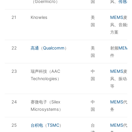
（Goermicro）
国
风、
传感器
21
Knowles
美
MEMS
麦克
国
风、音频解
方案
22
高通
（
Qualcomm
）
美
射频
MEMS
国
件
23
瑞声科技（AAC
中
MEMS
麦克
Technologies）
国
风、振动马
等
24
赛微电子（Silex
中
MEMS
代工
Microsystems）
国
务
25
台积电
（
TSMC
）
台
MEMS
代工