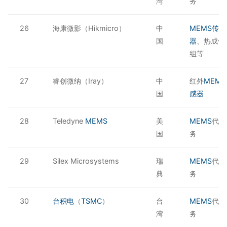
湾
务
26
海康微影（Hikmicro）
中
MEMS传感
国
器
、热成像
组等
27
睿创微纳（Iray）
中
红外
MEM
国
感器
28
Teledyne
MEMS
美
MEMS
代工
国
务
29
Silex Microsystems
瑞
MEMS
代工
典
务
30
台积电
（
TSMC
）
台
MEMS
代工
湾
务