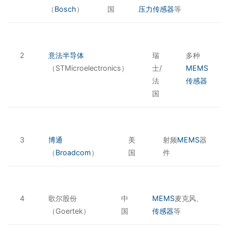
（
Bosch
）
国
压力传感器
等
2
意法半导体
瑞
多种
（STMicroelectronics）
士/
MEMS
法
传感器
国
3
博通
美
射频
MEMS
器
（
Broadcom
）
国
件
4
歌尔股份
中
MEMS
麦克风、
（Goertek）
国
传感器
等