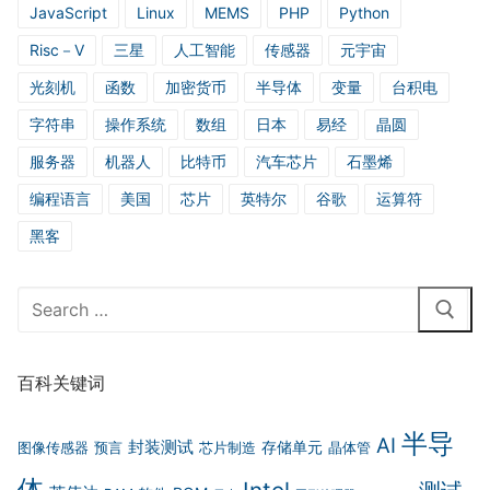
JavaScript
Linux
MEMS
PHP
Python
Risc－V
三星
人工智能
传感器
元宇宙
光刻机
函数
加密货币
半导体
变量
台积电
字符串
操作系统
数组
日本
易经
晶圆
服务器
机器人
比特币
汽车芯片
石墨烯
编程语言
美国
芯片
英特尔
谷歌
运算符
黑客
Search
for:
百科关键词
半导
AI
封装测试
存储单元
图像传感器
预言
芯片制造
晶体管
体