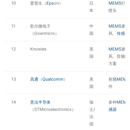
10
爱普生（
Eps
on）
日
MEMS
打印
本
喷头
11
歌尔微电子
中
MEMS
麦克
（Goermicro）
国
风、
传感器
12
Knowles
美
MEMS
麦克
国
风、音频解
方案
13
高通
（
Qualcomm
）
美
射频
MEMS
国
件
14
意法半导体
瑞
多种
MEM
（STMicroelectronics）
士/
感器
法
国