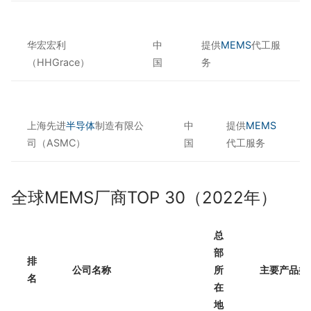
华宏宏利
中
提供
MEMS
代工服
（HHGrace）
国
务
上海先进
半导体
制造有限公
中
提供
MEMS
司（ASMC）
国
代工服务
全球MEMS厂商TOP 30（2022年）
总
部
排
公司名称
所
主要产品类
名
在
地