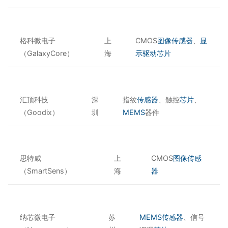
格科微电子
上
CMOS
图像传感器
、
显
（GalaxyCore）
海
示驱动芯片
汇顶科技
深
指纹
传感器
、触控
芯片
、
（Goodix）
圳
MEMS
器件
思特威
上
CMOS
图像传感
（SmartSens）
海
器
纳芯微电子
苏
MEMS传感器
、信号