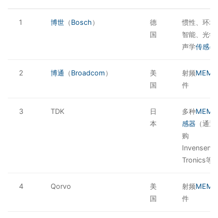
1
博世
（
Bosch
）
德
惯性、环境
国
智能、光学
声学
传感器
2
博通
（
Broadcom
）
美
射频
MEMS
国
件
3
TDK
日
多种
MEM
本
感器
（通过
购
Invensens
Tronics等
4
Qorvo
美
射频
MEMS
国
件