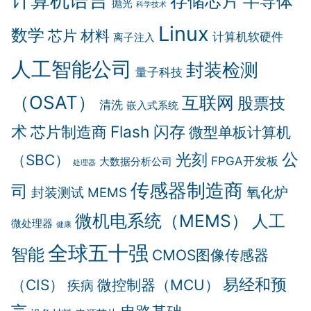
存储芯片
半导体
抛光
科学技术
Linux
数学
芯片
材料
计算机软硬件
离子注入
人工智能公司
封装检测
量子科技
（OSAT）
互联网
股票技
清洗
嵌入式系统
术
Flash 闪存
芯片制造商
微型单板计算机
公
光刻
（SBC）
FPGA开发板
大数据分析公司
处理器
传感器制造商
司
氧化炉
封装测试
MEMS
微机电系统（MEMS）
人工
微处理器
健康
全球五十强
智能
CMOS图像传感器
易经和预
（CIS）
微控制器（MCU）
疾病