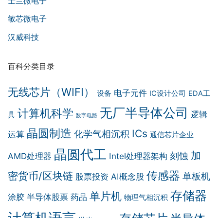
士兰微电子
敏芯微电子
汉威科技
百科分类目录
无线芯片（WIFI）
电子元件
设备
IC设计公司
EDA工
无厂半导体公司
计算机科学
逻辑
具
数字电路
晶圆制造
ICs
化学气相沉积
运算
通信芯片企业
晶圆代工
加
刻蚀
AMD处理器
Intel处理器架构
传感器
密货币/区块链
单板机
股票投资
AI概念股
存储器
单片机
涂胶
半导体股票
药品
物理气相沉积
计算机语言