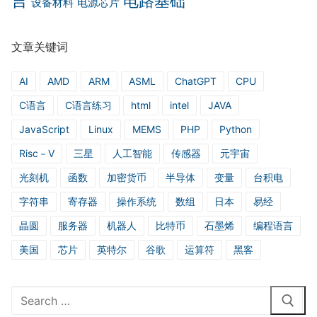
言
电路基础
设备材料
电源芯片
文章关键词
AI
AMD
ARM
ASML
ChatGPT
CPU
C语言
C语言练习
html
intel
JAVA
JavaScript
Linux
MEMS
PHP
Python
Risc－V
三星
人工智能
传感器
元宇宙
光刻机
函数
加密货币
半导体
变量
台积电
字符串
寄存器
操作系统
数组
日本
易经
晶圆
服务器
机器人
比特币
石墨烯
编程语言
美国
芯片
英特尔
谷歌
运算符
黑客
Search
for: