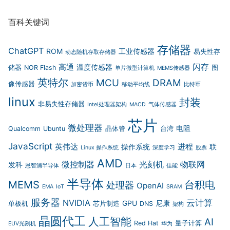
百科关键词
存储器
ChatGPT
ROM
工业传感器
易失性存
动态随机存取存储器
闪存
高通
温度传感器
储器
NOR Flash
图
单片微型计算机
MEMS传感器
英特尔
MCU
DRAM
像传感器
加密货币
移动平均线
比特币
linux
封装
非易失性存储器
Intel处理器架构
MACD
气体传感器
芯片
微处理器
电阻
Qualcomm
Ubuntu
晶体管
台湾
JavaScript
英伟达
进程
操作系统
联
Linux 操作系统
深度学习
股票
AMD
微控制器
光刻机
物联网
发科
恩智浦半导体
日本
佳能
半导体
MEMS
台积电
处理器
OpenAI
EMA
IoT
SRAM
服务器
云计算
NVIDIA
GPU
尼康
单板机
芯片制造
DNS
架构
晶圆代工
人工智能
AI
Red Hat
量子计算
EUV光刻机
华为