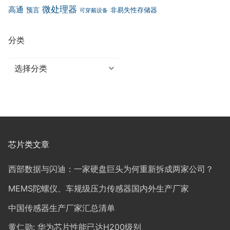
微处理器
高通
预言
非易失性存储器
可穿戴设备
分类
分
类
芯片类文章
西部数据与闪迪：一家硬盘巨头为何重新拆成两家公司？
MEMS陀螺仪、车规级压力传感器国内外生产厂家
中国传感器生产厂家汇总清单
黄仁勋: 华为芯片性能已达H200级别