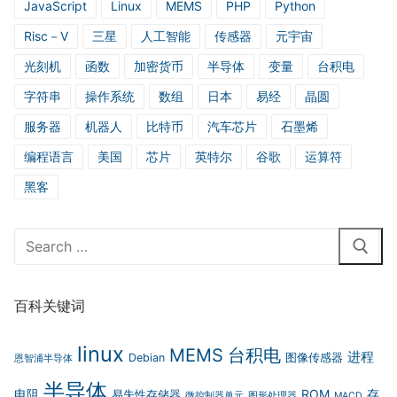
JavaScript
Linux
MEMS
PHP
Python
Risc－V
三星
人工智能
传感器
元宇宙
光刻机
函数
加密货币
半导体
变量
台积电
字符串
操作系统
数组
日本
易经
晶圆
服务器
机器人
比特币
汽车芯片
石墨烯
编程语言
美国
芯片
英特尔
谷歌
运算符
黑客
Search
for:
百科关键词
linux
MEMS
台积电
进程
Debian
图像传感器
恩智浦半导体
半导体
电阻
ROM
存
易失性存储器
微控制器单元
图形处理器
MACD