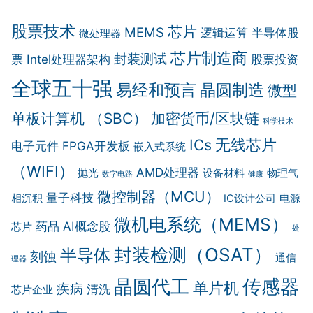
股票技术
芯片
MEMS
逻辑运算
半导体股
微处理器
芯片制造商
封装测试
票
Intel处理器架构
股票投资
全球五十强
晶圆制造
易经和预言
微型
单板计算机 （SBC）
加密货币/区块链
科学技术
无线芯片
ICs
电子元件
FPGA开发板
嵌入式系统
（WIFI）
AMD处理器
抛光
设备材料
物理气
数字电路
健康
微控制器（MCU）
量子科技
相沉积
IC设计公司
电源
微机电系统（MEMS）
药品
AI概念股
芯片
处
封装检测（OSAT）
半导体
刻蚀
通信
理器
晶圆代工
传感器
单片机
疾病
清洗
芯片企业