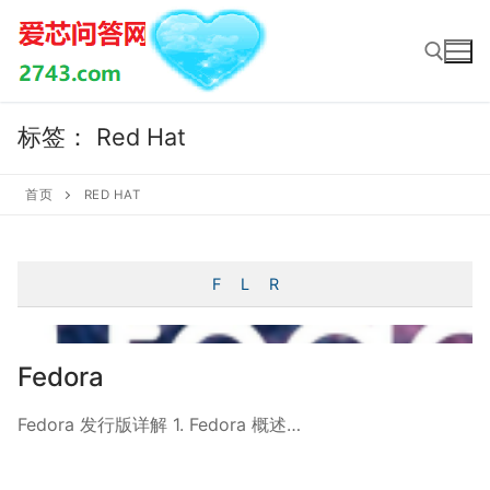
Skip
to
content
标签：
Red Hat
Search for:
首页
RED HAT
F
L
R
Fedora
Fedora 发行版详解 1. Fedora 概述…