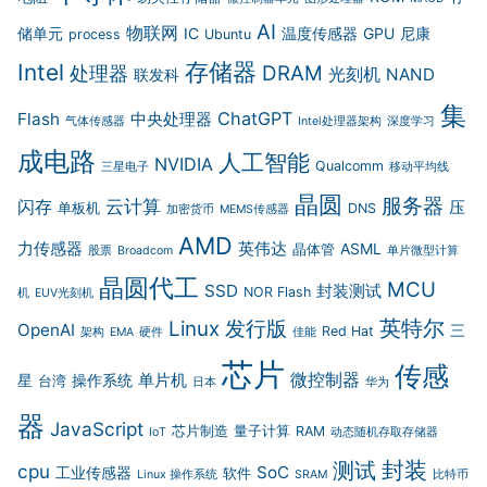
AI
物联网
储单元
IC
温度传感器
GPU
尼康
process
Ubuntu
存储器
Intel
DRAM
处理器
光刻机
NAND
联发科
集
ChatGPT
Flash
中央处理器
气体传感器
Intel处理器架构
深度学习
成电路
人工智能
NVIDIA
Qualcomm
三星电子
移动平均线
晶圆
服务器
云计算
闪存
压
单板机
DNS
加密货币
MEMS传感器
AMD
力传感器
英伟达
ASML
晶体管
股票
Broadcom
单片微型计算
晶圆代工
MCU
SSD
封装测试
NOR Flash
机
EUV光刻机
英特尔
Linux 发行版
OpenAI
三
Red Hat
架构
EMA
硬件
佳能
芯片
传感
微控制器
单片机
星
操作系统
台湾
日本
华为
器
JavaScript
芯片制造
量子计算
RAM
IoT
动态随机存取存储器
封装
测试
cpu
SoC
工业传感器
软件
Linux 操作系统
SRAM
比特币