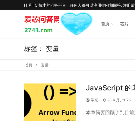
Skip
IT 和 IC 技术的问答平台，任何人都可以注册提问和回答. 注册
to
content
首页
芯片
标签：
变量
首页
变量
JavaScript
学究
28 4 月, 2025
本章简要回顾了到目前为止