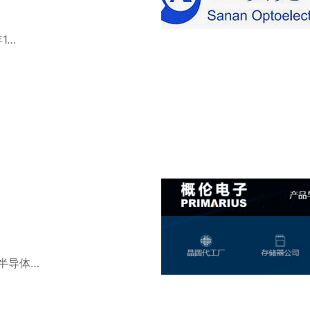
1…
半导体…