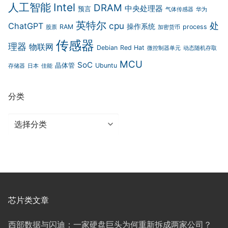
人工智能
Intel
DRAM
中央处理器
预言
气体传感器
华为
英特尔
cpu
处
ChatGPT
操作系统
RAM
process
股票
加密货币
传感器
理器
物联网
Debian
Red Hat
微控制器单元
动态随机存取
MCU
SoC
晶体管
Ubuntu
存储器
日本
佳能
分类
分
类
芯片类文章
西部数据与闪迪：一家硬盘巨头为何重新拆成两家公司？