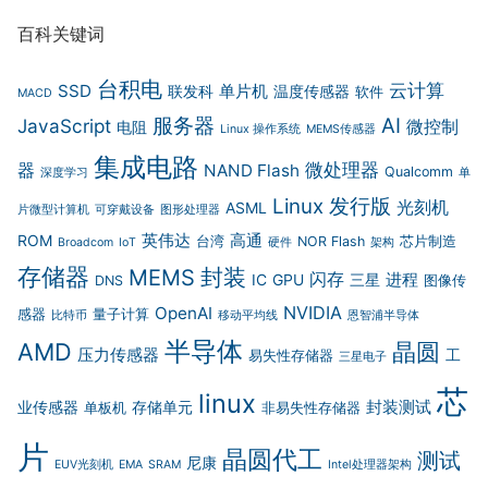
百科关键词
台积电
云计算
SSD
单片机
联发科
温度传感器
软件
MACD
服务器
AI
JavaScript
微控制
电阻
Linux 操作系统
MEMS传感器
集成电路
微处理器
器
NAND Flash
Qualcomm
深度学习
单
Linux 发行版
光刻机
ASML
片微型计算机
可穿戴设备
图形处理器
英伟达
高通
ROM
台湾
NOR Flash
芯片制造
Broadcom
IoT
硬件
架构
存储器
封装
MEMS
闪存
进程
IC
GPU
三星
DNS
图像传
NVIDIA
OpenAI
感器
量子计算
比特币
移动平均线
恩智浦半导体
半导体
AMD
晶圆
压力传感器
工
易失性存储器
三星电子
芯
linux
封装测试
业传感器
存储单元
单板机
非易失性存储器
片
晶圆代工
测试
尼康
EUV光刻机
EMA
SRAM
Intel处理器架构