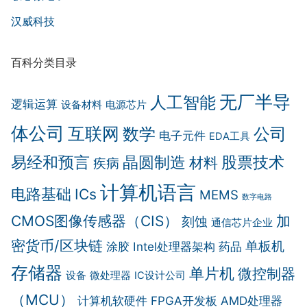
汉威科技
百科分类目录
无厂半导
人工智能
逻辑运算
设备材料
电源芯片
体公司
互联网
数学
公司
电子元件
EDA工具
晶圆制造
易经和预言
股票技术
材料
疾病
计算机语言
电路基础
ICs
MEMS
数字电路
CMOS图像传感器（CIS）
加
刻蚀
通信芯片企业
密货币/区块链
单板机
涂胶
Intel处理器架构
药品
存储器
单片机
微控制器
设备
微处理器
IC设计公司
（MCU）
计算机软硬件
FPGA开发板
AMD处理器