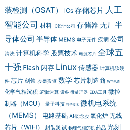
人工
装检测（OSAT）
存储芯片
ICs
智能公司
无厂半
存储器
材料
IC设计公司
导体公司
半导体
公司
MEMS
疾病
电子元件
全球五
计算机科学
股票技术
清洗
电源芯片
十强
Linux
传感器
Flash 闪存
计算机软硬
数学
芯片制造商
芯片
刻蚀
件
股票投资
数字电路
微控
化学气相沉积
逻辑运算
设备
微处理器
EDA工具
微机电系统
制器（MCU）
量子科技
科学技术
（MEMS）
电路基础
无线
氧化炉
AI概念股
光刻
芯片（WIFI）
封装测试
药品
物理气相沉积