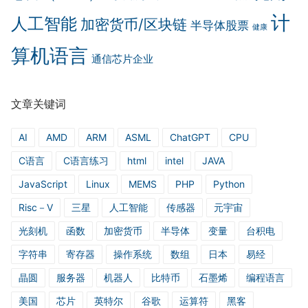
计
人工智能
加密货币/区块链
半导体股票
健康
算机语言
通信芯片企业
文章关键词
AI
AMD
ARM
ASML
ChatGPT
CPU
C语言
C语言练习
html
intel
JAVA
JavaScript
Linux
MEMS
PHP
Python
Risc－V
三星
人工智能
传感器
元宇宙
光刻机
函数
加密货币
半导体
变量
台积电
字符串
寄存器
操作系统
数组
日本
易经
晶圆
服务器
机器人
比特币
石墨烯
编程语言
美国
芯片
英特尔
谷歌
运算符
黑客