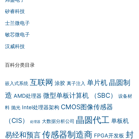
矽睿科技
士兰微电子
敏芯微电子
汉威科技
百科分类目录
互联网
晶圆制
单片机
涂胶
嵌入式系统
离子注入
造
微型单板计算机 （SBC）
AMD处理器
设备材
CMOS图像传感器
Intel处理器架构
料
抛光
晶圆代工
（CIS）
单板机
大数据分析公司
处理器
传感器制造商
封
易经和预言
FPGA开发板