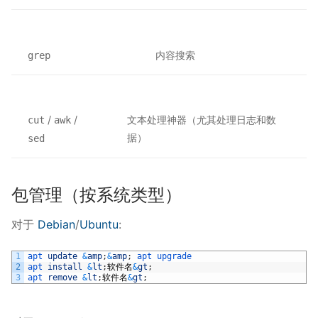
内容搜索
grep
/
/
文本处理神器（尤其处理日志和数
cut
awk
据）
sed
包管理（按系统类型）
对于
Debian
/
Ubuntu
:
1
apt 
update
&
amp
;
&
amp
;
apt 
upgrade
2
apt 
install
&
lt
;
软件名
&
gt
;
3
apt 
remove
&
lt
;
软件名
&
gt
;