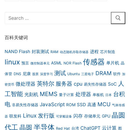
Search
for:
百科关键词
NAND Flash
封装测试
进程
RAM
芯片制造
动态随机存取存储器
传感器
linux
单片机
ASML
预言
NOR Flash
晶
微控制器单元
测试
DRAM
尼康
体管
DNS
Ubuntu
软件
股票
深度学习
三星电子
加
人
英特尔
服务器
微处理器
cpu
SoC
易失性存储器
密货币
工智能
MEMS
台积
处理器
光刻机
量子计算
单板机
日本
电
MCU
JavaScript
SSD
高通
ROM
非易失性存储器
气体传感
晶圆
Linux 发行版
闪存
联发科
存储单元
GPU
器
可穿戴设备
半导体
代工
晶圆
云计算
ChatGPT
Red Hat
台湾
图