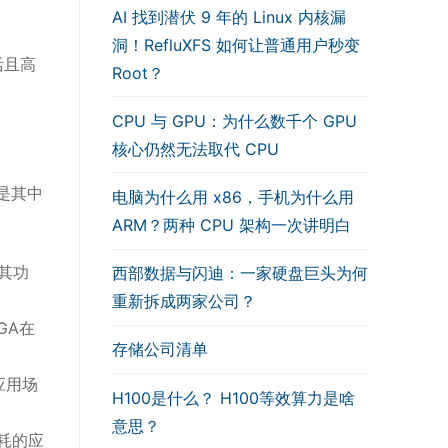
AI 找到潜伏 9 年的 Linux 内核漏
洞！RefluXFS 如何让普通用户秒变
活且高
Root？
CPU 与 GPU：为什么数千个 GPU
核心仍然无法取代 CPU
下是其中
电脑为什么用 x86，手机为什么用
ARM？两种 CPU 架构一次讲明白
其功
西部数据与闪迪：一家硬盘巨头为何
重新拆成两家公司？
GA在
存储公司清单
应用场
H100是什么？ H100等效算力是啥
意思？
耗的应