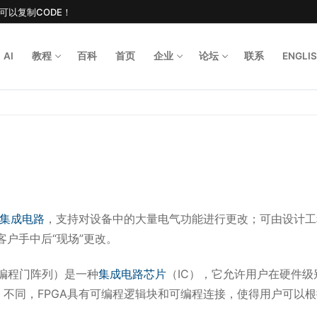
后可以复制CODE！
AI
教程
百科
首页
企业
论坛
联系
ENGLI
Search for
集成电路
，支持对设备中的大量电气功能进行更改；可由设计工
客户手中后“现场”更改。
现场可编程门阵列）是一种
集成电路
芯片
（IC），它允许用户在硬件级
C）不同，FPGA具有可编程逻辑块和可编程连接，使得用户可以