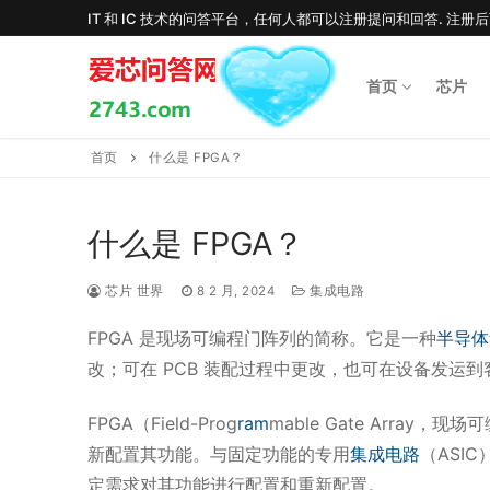
Skip
IT 和 IC 技术的问答平台，任何人都可以注册提问和回答. 注册
to
content
首页
芯片
首页
什么是 FPGA？
什么是 FPGA？
芯片 世界
8 2 月, 2024
集成电路
FPGA 是现场可编程门阵列的简称。它是一种
半导体
改；可在 PCB 装配过程中更改，也可在设备发运到
FPGA（Field-Prog
ram
mable Gate Array，
新配置其功能。与固定功能的专用
集成电路
（ASI
定需求对其功能进行配置和重新配置。