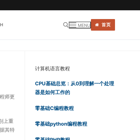
SH
首页
MENU
:
计算机语言教程
CPU基础总览：从0到理解一个处理
器是如何工作的
程师更
零基础C编程教程
别上重
零基础python编程教程
根据其特
零基础PHP教程