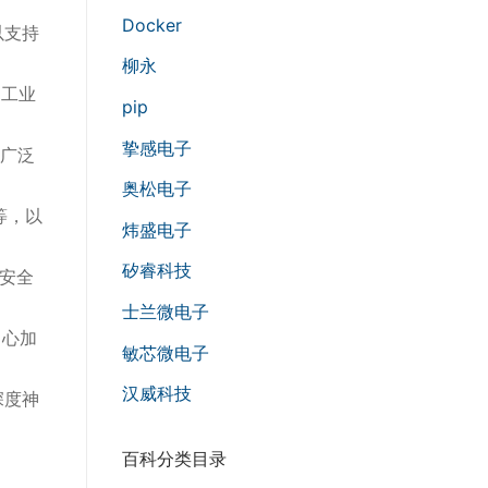
Docker
以支持
柳永
、工业
pip
挚感电子
到广泛
奥松电子
等，以
炜盛电子
矽睿科技
的安全
士兰微电子
中心加
敏芯微电子
汉威科技
深度神
百科分类目录